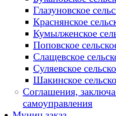
Глазуновское сель
Краснянское сельс
Кумылженское сель
Поповское сельско
Слащевское сельск
Суляевское сельск
Шакинское сельско
Соглашения, заключ
самоуправления
Муниц заказ