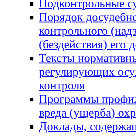
Подконтрольные су
Порядок досудебн
контрольного (надз
(бездействия) его
Тексты нормативны
регулирующих осу
контроля
Программы профил
вреда (ущерба) ох
Доклады, содержа