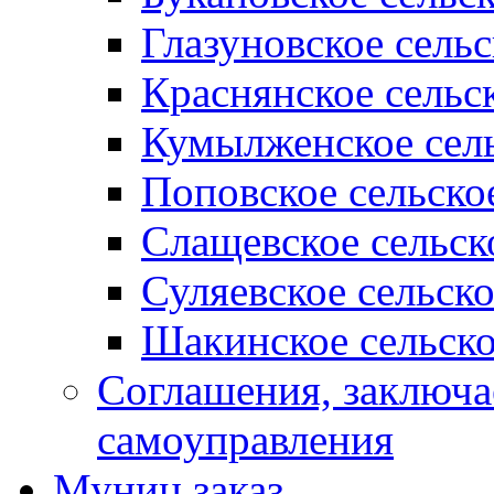
Глазуновское сель
Краснянское сельс
Кумылженское сель
Поповское сельско
Слащевское сельск
Суляевское сельск
Шакинское сельско
Соглашения, заключ
самоуправления
Муниц заказ