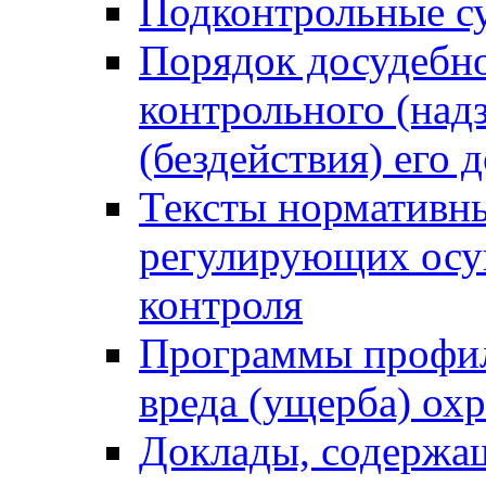
Подконтрольные су
Порядок досудебн
контрольного (надз
(бездействия) его
Тексты нормативны
регулирующих осу
контроля
Программы профил
вреда (ущерба) ох
Доклады, содержа