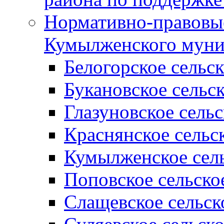
Нормативно-правовые
Кумылженского муни
Белогорское сельс
Букановское сельс
Глазуновское сель
Краснянское сельс
Кумылженское сель
Поповское сельско
Слащевское сельск