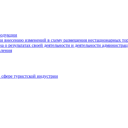
родукции
ли внесению изменений в схему размещения нестационарных то
а о результатах своей деятельности и деятельности администр
вления
в сфере туристской индустрии