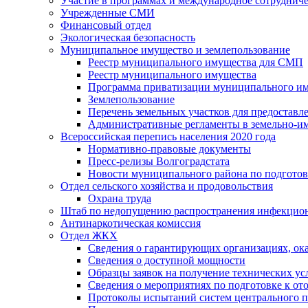
Участие в программах и международное сотруднич
Учрежденные СМИ
Финансовый отдел
Экологическая безопасность
Муниципальное имущество и землепользование
Реестр муниципального имущества для СМП
Реестр муниципального имущества
Программа приватизации муниципального и
Землепользование
Перечень земельных участков для предоставл
Административные регламенты в земельно-и
Всероссийская перепись населения 2020 года
Нормативно-правовые документы
Пресс-релизы Волгоградстата
Новости муниципального района по подгото
Отдел сельского хозяйства и продовольствия
Охрана труда
Штаб по недопущению распространения инфекцио
Антинаркотическая комиссия
Отдел ЖКХ
Сведения о гарантирующих организациях, ок
Сведения о доступной мощности
Образцы заявок на получение технических ус
Сведения о мероприятиях по подготовке к от
Протоколы испытаний систем центрального п