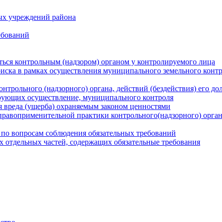
ых учреждений района
ебований
ться контрольным (надзором) органом у контролируемого лица
риска в рамках осуществления муниципального земельного конт
нтрольного (надзорного) органа, действий (бездействия) его д
рующих осуществление, муниципального контроля
 вреда (ущерба) охраняемым законом ценностями
правоприменительной практики контрольного(надзорного) орга
 по вопросам соблюдения обязательных требований
х отдельных частей, содержащих обязательные требования