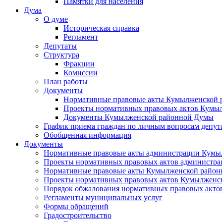
Памятки для населения
Дума
О думе
Историческая справка
Регламент
Депутаты
Структура
Фракции
Комиссии
План работы
Документы
Нормативные правовые акты Кумылженской
Проекты нормативных правовых актов Кумы
Документы Кумылженской районной Думы
График приема граждан по личным вопросам депут
Обобщенная информация
Документы
Нормативные правовые акты администрации Кумы
Проекты нормативных правовых актов администра
Нормативные правовые акты Кумылженской райо
Проекты нормативных правовых актов Кумылженс
Порядок обжалования нормативных правовых акто
Регламенты муниципальных услуг
Формы обращений
Градостроительство