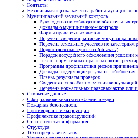
Контакты
Независимая оценка качества работы муниципальн
Муниципальный земельный контроль
Руководство по соблюдению обязательных тр
Доклады о муниципальном контроле
Формы проверочных листов
Перечень сведений, которые могут запрашива
Перечень земельных участков по категориям 
Подконтрольные субъекты (объекты)
Порядок досудебного обжалования решений ко
Тексты нормативных правовых актов, регули
Программы профилактики рисков причинения
Доклады, содержащие результаты обобщения 
Планы, результаты проверок
Сведения о способах получения консультаций
Перечень нормативных правовых актов или и
Открытые данные
Официальные визиты и рабочие поездки
Пожарная безопасность
Противодействие коррупции
Профилактика правонарушений
Статистическая информация
Структура
ТО и представительства