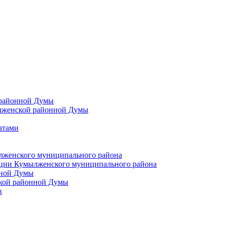
 районной Думы
лженской районной Думы
атами
лженского муниципального района
ции Кумылженского муниципального района
нной Думы
кой районной Думы
в