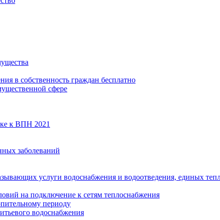
ество
мущества
ения в собственность граждан бесплатно
мущественной сфере
вке к ВПН 2021
нных заболеваний
азывающих услуги водоснабжения и водоотведения, единых те
ловий на подключение к сетям теплоснабжения
опительному периоду
итьевого водоснабжения