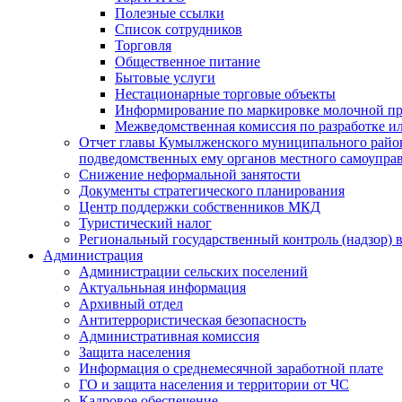
Полезные ссылки
Список сотрудников
Торговля
Общественное питание
Бытовые услуги
Нестационарные торговые объекты
Информирование по маркировке молочной п
Межведомственная комиссия по разработке и
Отчет главы Кумылженского муниципального район
подведомственных ему органов местного самоупра
Снижение неформальной занятости
Документы стратегического планирования
Центр поддержки собственников МКД
Туристический налог
Региональный государственный контроль (надзор) 
Администрация
Администрации сельских поселений
Актуальньная информация
Архивный отдел
Антитеррористическая безопасность
Административная комиссия
Защита населения
Информация о среднемесячной заработной плате
ГО и защита населения и территории от ЧС
Кадровое обеспечение