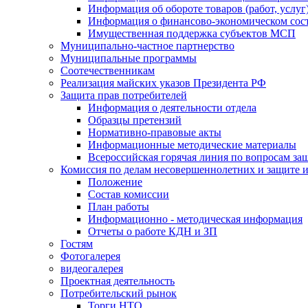
Информация об обороте товаров (работ, услу
Информация о финансово-экономическом сост
Имущественная поддержка субъектов МСП
Муниципально-частное партнерство
Муниципальные программы
Соотечественникам
Реализация майских указов Президента РФ
Защита прав потребителей
Информация о деятельности отдела
Образцы претензий
Нормативно-правовые акты
Информационные методические материалы
Всероссийская горячая линия по вопросам за
Комиссия по делам несовершеннолетних и защите и
Положение
Состав комиссии
План работы
Информационно - методическая информация
Отчеты о работе КДН и ЗП
Гостям
Фотогалерея
видеогалерея
Проектная деятельность
Потребительский рынок
Торги НТО