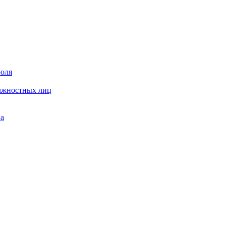
роля
олжностных лиц
на