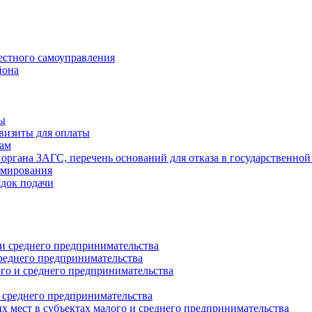
естного самоуправления
йона
ты
визиты для оплаты
там
 органа ЗАГС, перечень оснований для отказа в государственной
рмирования
ядок подачи
и среднего предпринимательства
реднего предпринимательства
о и среднего предпринимательства
 среднего предпринимательства
 мест в субъектах малого и среднего предпринимательства