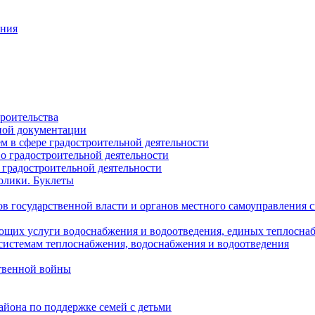
ания
роительства
ной документации
 в сфере градостроительной деятельности
о градостроительной деятельности
 градостроительной деятельности
олики. Буклеты
в государственной власти и органов местного самоуправления
ющих услуги водоснабжения и водоотведения, единых теплосн
истемам теплоснабжения, водоснабжения и водоотведения
твенной войны
йона по поддержке семей с детьми