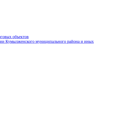
рговых объектов
ации Кумылженского муниципального района и иных