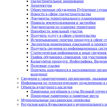
Градостроительное зонирование
Архитектура
Общественные обсуждения Публичные слуш
Новости в сфере градостроительства
Документы территориального планирования
Правила землепользования и застройки
Документация по планерке территории
Приобрести земельный участок
Получить услугу в сфере строительства
Исчерпывающие перечни процедур в сфере ст
Экспертиза инженерных изысканий и проект
Получить сведения из информационных систем
Статистическая информация и иные сведения 
График обучающих семинаров для участников
Калькулятор процедур. Инфографика. Видеор
Полезные ссылки
Перечень находящихся в распоряжении органо
координат
Сведения о гарантирующих организациях, оказыва
Информация по технологическому подключению к с
Объекты культурного наследия
Памятники погибшим в годы Великой отечес
Природные памятники и памятные места
Муниципальные пассажирские перевозки
Ресурсная карта Кумылженского муниципального ра