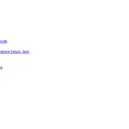
роля
олжностных лиц
на