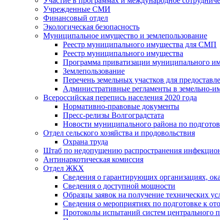
Участие в программах и международное сотруднич
Учрежденные СМИ
Финансовый отдел
Экологическая безопасность
Муниципальное имущество и землепользование
Реестр муниципального имущества для СМП
Реестр муниципального имущества
Программа приватизации муниципального и
Землепользование
Перечень земельных участков для предоставл
Административные регламенты в земельно-и
Всероссийская перепись населения 2020 года
Нормативно-правовые документы
Пресс-релизы Волгоградстата
Новости муниципального района по подгото
Отдел сельского хозяйства и продовольствия
Охрана труда
Штаб по недопущению распространения инфекцио
Антинаркотическая комиссия
Отдел ЖКХ
Сведения о гарантирующих организациях, ок
Сведения о доступной мощности
Образцы заявок на получение технических ус
Сведения о мероприятиях по подготовке к от
Протоколы испытаний систем центрального п