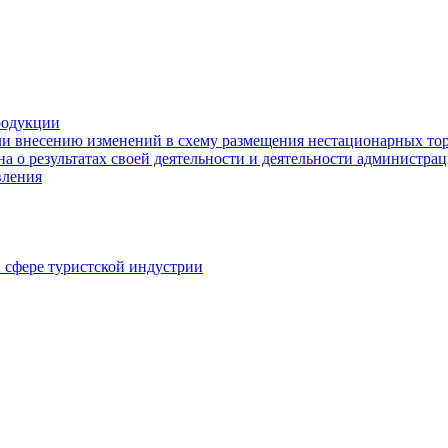
родукции
ли внесению изменений в схему размещения нестационарных то
а о результатах своей деятельности и деятельности администр
вления
в сфере туристской индустрии