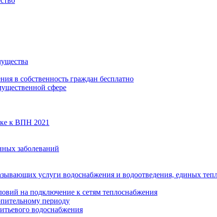
ество
мущества
ения в собственность граждан бесплатно
мущественной сфере
вке к ВПН 2021
нных заболеваний
азывающих услуги водоснабжения и водоотведения, единых те
ловий на подключение к сетям теплоснабжения
опительному периоду
итьевого водоснабжения