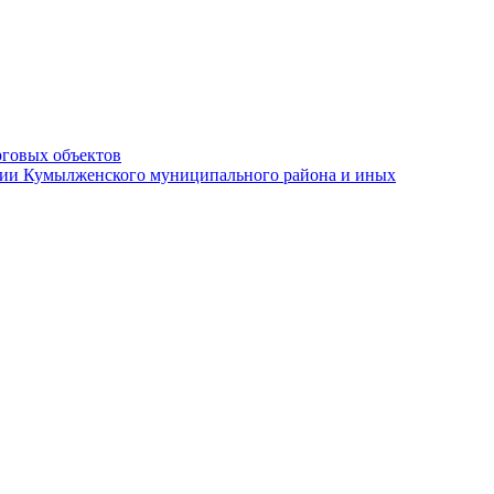
рговых объектов
ации Кумылженского муниципального района и иных