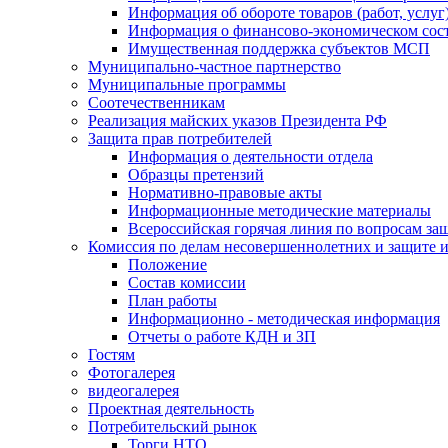
Информация об обороте товаров (работ, услу
Информация о финансово-экономическом сост
Имущественная поддержка субъектов МСП
Муниципально-частное партнерство
Муниципальные программы
Соотечественникам
Реализация майских указов Президента РФ
Защита прав потребителей
Информация о деятельности отдела
Образцы претензий
Нормативно-правовые акты
Информационные методические материалы
Всероссийская горячая линия по вопросам за
Комиссия по делам несовершеннолетних и защите и
Положение
Состав комиссии
План работы
Информационно - методическая информация
Отчеты о работе КДН и ЗП
Гостям
Фотогалерея
видеогалерея
Проектная деятельность
Потребительский рынок
Торги НТО