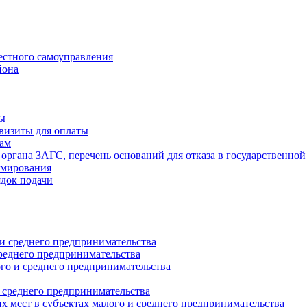
естного самоуправления
йона
ты
визиты для оплаты
там
 органа ЗАГС, перечень оснований для отказа в государственной
рмирования
ядок подачи
и среднего предпринимательства
реднего предпринимательства
о и среднего предпринимательства
 среднего предпринимательства
 мест в субъектах малого и среднего предпринимательства