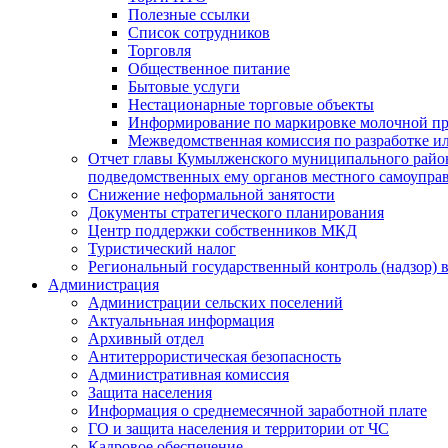
Полезные ссылки
Список сотрудников
Торговля
Общественное питание
Бытовые услуги
Нестационарные торговые объекты
Информирование по маркировке молочной п
Межведомственная комиссия по разработке и
Отчет главы Кумылженского муниципального район
подведомственных ему органов местного самоупра
Снижение неформальной занятости
Документы стратегического планирования
Центр поддержки собственников МКД
Туристический налог
Региональный государственный контроль (надзор) 
Администрация
Администрации сельских поселений
Актуальньная информация
Архивный отдел
Антитеррористическая безопасность
Административная комиссия
Защита населения
Информация о среднемесячной заработной плате
ГО и защита населения и территории от ЧС
Кадровое обеспечение