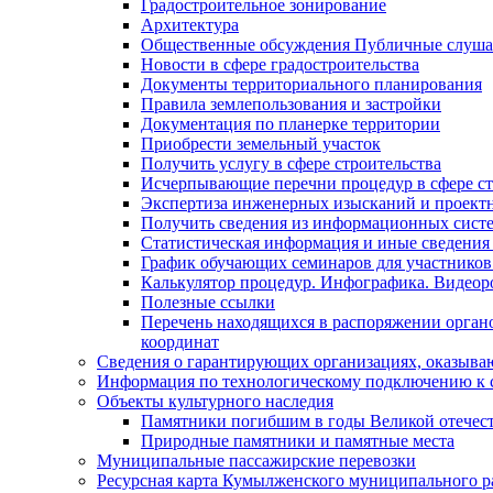
Градостроительное зонирование
Архитектура
Общественные обсуждения Публичные слуш
Новости в сфере градостроительства
Документы территориального планирования
Правила землепользования и застройки
Документация по планерке территории
Приобрести земельный участок
Получить услугу в сфере строительства
Исчерпывающие перечни процедур в сфере ст
Экспертиза инженерных изысканий и проект
Получить сведения из информационных систем
Статистическая информация и иные сведения 
График обучающих семинаров для участников
Калькулятор процедур. Инфографика. Видеор
Полезные ссылки
Перечень находящихся в распоряжении органо
координат
Сведения о гарантирующих организациях, оказыва
Информация по технологическому подключению к с
Объекты культурного наследия
Памятники погибшим в годы Великой отечес
Природные памятники и памятные места
Муниципальные пассажирские перевозки
Ресурсная карта Кумылженского муниципального ра