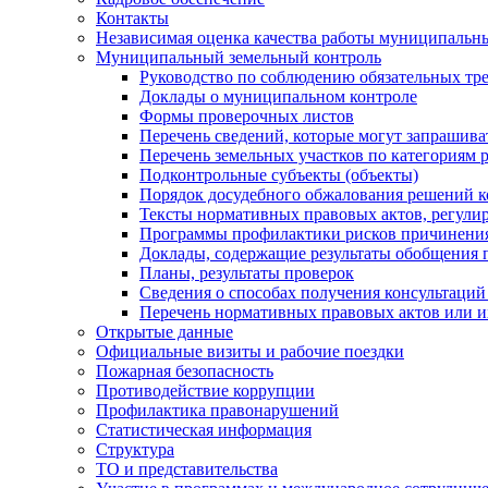
Контакты
Независимая оценка качества работы муниципальн
Муниципальный земельный контроль
Руководство по соблюдению обязательных тр
Доклады о муниципальном контроле
Формы проверочных листов
Перечень сведений, которые могут запрашива
Перечень земельных участков по категориям 
Подконтрольные субъекты (объекты)
Порядок досудебного обжалования решений ко
Тексты нормативных правовых актов, регули
Программы профилактики рисков причинения
Доклады, содержащие результаты обобщения 
Планы, результаты проверок
Сведения о способах получения консультаций
Перечень нормативных правовых актов или и
Открытые данные
Официальные визиты и рабочие поездки
Пожарная безопасность
Противодействие коррупции
Профилактика правонарушений
Статистическая информация
Структура
ТО и представительства