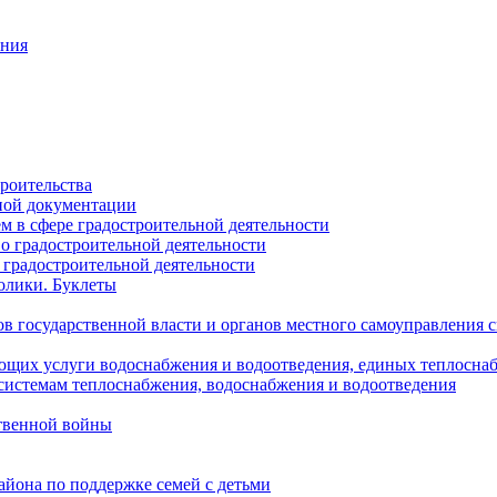
ания
роительства
ной документации
 в сфере градостроительной деятельности
о градостроительной деятельности
 градостроительной деятельности
олики. Буклеты
в государственной власти и органов местного самоуправления
ющих услуги водоснабжения и водоотведения, единых теплосн
истемам теплоснабжения, водоснабжения и водоотведения
твенной войны
йона по поддержке семей с детьми