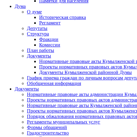
Памятки для населения
Дума
О думе
Историческая справка
Регламент
Депутаты
Структура
Фракции
Комиссии
План работы
Документы
Нормативные правовые акты Кумылженской
Проекты нормативных правовых актов Кумы
Документы Кумылженской районной Думы
График приема граждан по личным вопросам депут
Обобщенная информация
Документы
Нормативные правовые акты администрации Кумы
Проекты нормативных правовых актов администра
Нормативные правовые акты Кумылженской райо
Проекты нормативных правовых актов Кумылженс
Порядок обжалования нормативных правовых акто
Регламенты муниципальных услуг
Формы обращений
Градостроительство