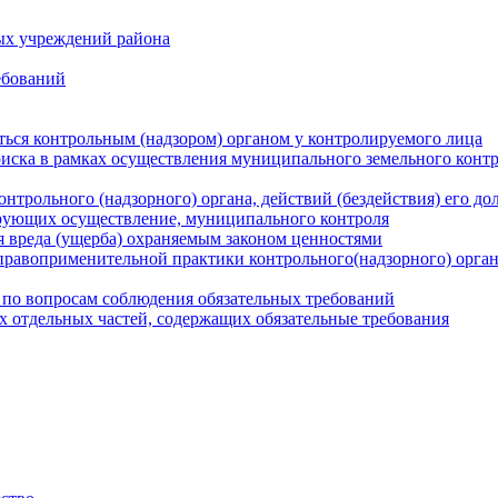
ых учреждений района
ебований
ться контрольным (надзором) органом у контролируемого лица
риска в рамках осуществления муниципального земельного конт
нтрольного (надзорного) органа, действий (бездействия) его д
рующих осуществление, муниципального контроля
 вреда (ущерба) охраняемым законом ценностями
правоприменительной практики контрольного(надзорного) орга
 по вопросам соблюдения обязательных требований
х отдельных частей, содержащих обязательные требования