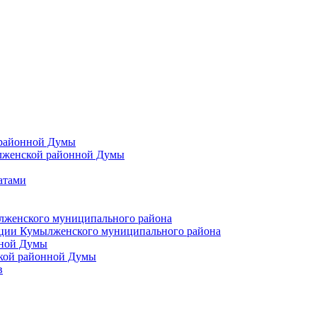
 районной Думы
лженской районной Думы
атами
лженского муниципального района
ции Кумылженского муниципального района
нной Думы
кой районной Думы
в