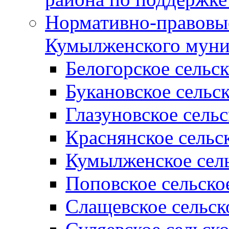
Нормативно-правовые
Кумылженского муни
Белогорское сельс
Букановское сельс
Глазуновское сель
Краснянское сельс
Кумылженское сель
Поповское сельско
Слащевское сельск