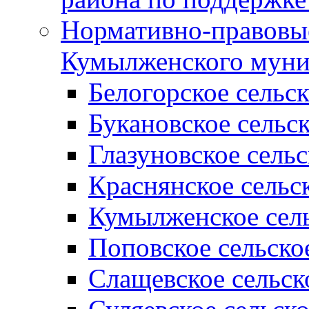
Нормативно-правовые
Кумылженского муни
Белогорское сельс
Букановское сельс
Глазуновское сель
Краснянское сельс
Кумылженское сель
Поповское сельско
Слащевское сельск