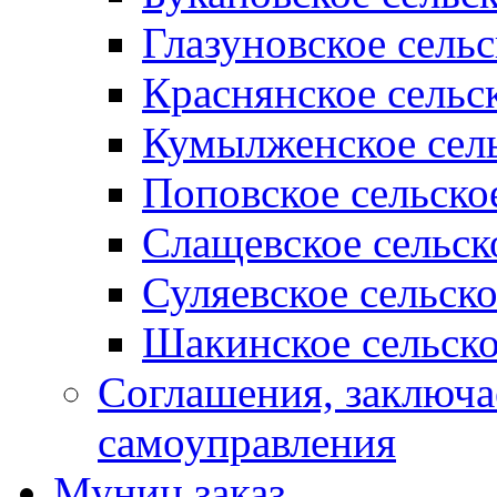
Глазуновское сель
Краснянское сельс
Кумылженское сель
Поповское сельско
Слащевское сельск
Суляевское сельск
Шакинское сельско
Соглашения, заключ
самоуправления
Муниц заказ