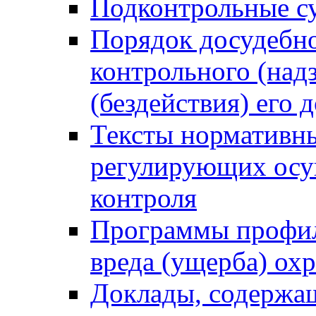
Подконтрольные су
Порядок досудебн
контрольного (надз
(бездействия) его
Тексты нормативны
регулирующих осу
контроля
Программы профил
вреда (ущерба) ох
Доклады, содержа