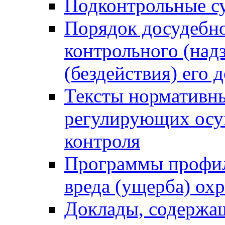
Подконтрольные су
Порядок досудебн
контрольного (надз
(бездействия) его
Тексты нормативны
регулирующих осу
контроля
Программы профил
вреда (ущерба) ох
Доклады, содержа