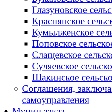
Глазуновское сель
Краснянское сельс
Кумылженское сель
Поповское сельско
Слащевское сельск
Суляевское сельск
Шакинское сельско
Соглашения, заключ
самоуправления
Муниц заказ