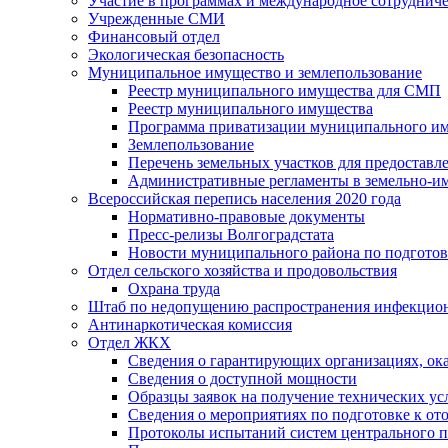
Участие в программах и международное сотруднич
Учрежденные СМИ
Финансовый отдел
Экологическая безопасность
Муниципальное имущество и землепользование
Реестр муниципального имущества для СМП
Реестр муниципального имущества
Программа приватизации муниципального и
Землепользование
Перечень земельных участков для предоставл
Административные регламенты в земельно-и
Всероссийская перепись населения 2020 года
Нормативно-правовые документы
Пресс-релизы Волгоградстата
Новости муниципального района по подгото
Отдел сельского хозяйства и продовольствия
Охрана труда
Штаб по недопущению распространения инфекцио
Антинаркотическая комиссия
Отдел ЖКХ
Сведения о гарантирующих организациях, ок
Сведения о доступной мощности
Образцы заявок на получение технических ус
Сведения о мероприятиях по подготовке к от
Протоколы испытаний систем центрального п