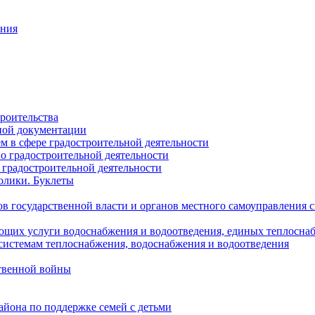
ания
роительства
ной документации
 в сфере градостроительной деятельности
о градостроительной деятельности
 градостроительной деятельности
олики. Буклеты
в государственной власти и органов местного самоуправления
ющих услуги водоснабжения и водоотведения, единых теплосн
истемам теплоснабжения, водоснабжения и водоотведения
твенной войны
йона по поддержке семей с детьми