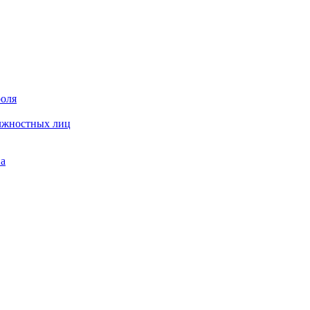
роля
олжностных лиц
на