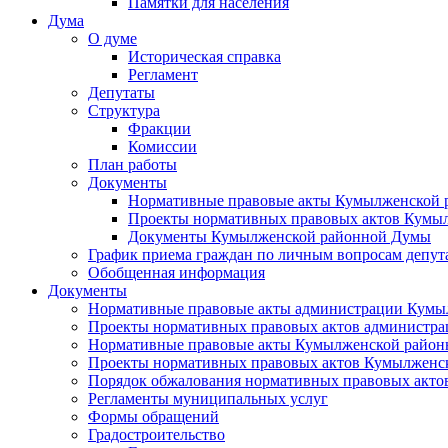
Памятки для населения
Дума
О думе
Историческая справка
Регламент
Депутаты
Структура
Фракции
Комиссии
План работы
Документы
Нормативные правовые акты Кумылженской
Проекты нормативных правовых актов Кумы
Документы Кумылженской районной Думы
График приема граждан по личным вопросам депут
Обобщенная информация
Документы
Нормативные правовые акты администрации Кумы
Проекты нормативных правовых актов администра
Нормативные правовые акты Кумылженской райо
Проекты нормативных правовых актов Кумылженс
Порядок обжалования нормативных правовых акто
Регламенты муниципальных услуг
Формы обращений
Градостроительство