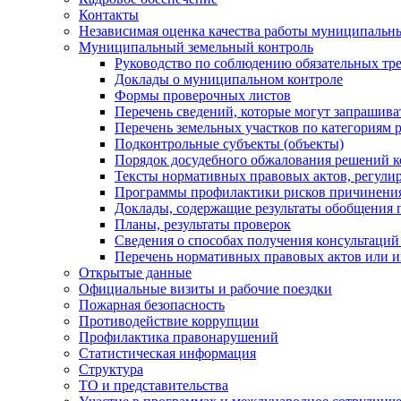
Контакты
Независимая оценка качества работы муниципальн
Муниципальный земельный контроль
Руководство по соблюдению обязательных тр
Доклады о муниципальном контроле
Формы проверочных листов
Перечень сведений, которые могут запрашива
Перечень земельных участков по категориям 
Подконтрольные субъекты (объекты)
Порядок досудебного обжалования решений ко
Тексты нормативных правовых актов, регули
Программы профилактики рисков причинения
Доклады, содержащие результаты обобщения 
Планы, результаты проверок
Сведения о способах получения консультаций
Перечень нормативных правовых актов или и
Открытые данные
Официальные визиты и рабочие поездки
Пожарная безопасность
Противодействие коррупции
Профилактика правонарушений
Статистическая информация
Структура
ТО и представительства