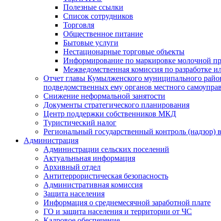
Полезные ссылки
Список сотрудников
Торговля
Общественное питание
Бытовые услуги
Нестационарные торговые объекты
Информирование по маркировке молочной п
Межведомственная комиссия по разработке и
Отчет главы Кумылженского муниципального район
подведомственных ему органов местного самоупра
Снижение неформальной занятости
Документы стратегического планирования
Центр поддержки собственников МКД
Туристический налог
Региональный государственный контроль (надзор) 
Администрация
Администрации сельских поселений
Актуальньная информация
Архивный отдел
Антитеррористическая безопасность
Административная комиссия
Защита населения
Информация о среднемесячной заработной плате
ГО и защита населения и территории от ЧС
Кадровое обеспечение