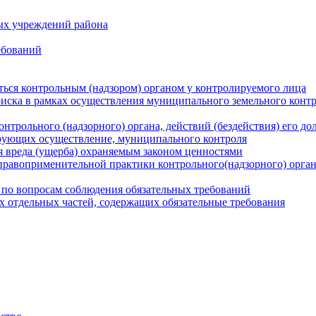
ых учреждений района
ебований
ться контрольным (надзором) органом у контролируемого лица
риска в рамках осуществления муниципального земельного конт
нтрольного (надзорного) органа, действий (бездействия) его д
рующих осуществление, муниципального контроля
 вреда (ущерба) охраняемым законом ценностями
правоприменительной практики контрольного(надзорного) орга
 по вопросам соблюдения обязательных требований
х отдельных частей, содержащих обязательные требования