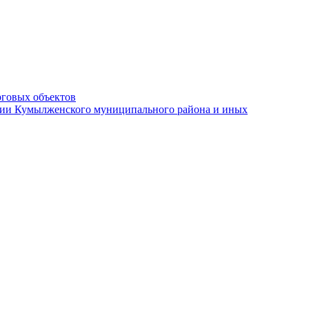
рговых объектов
ации Кумылженского муниципального района и иных