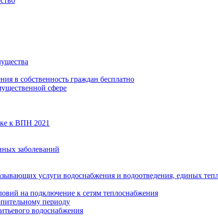
ество
мущества
ения в собственность граждан бесплатно
мущественной сфере
вке к ВПН 2021
нных заболеваний
азывающих услуги водоснабжения и водоотведения, единых те
ловий на подключение к сетям теплоснабжения
опительному периоду
итьевого водоснабжения