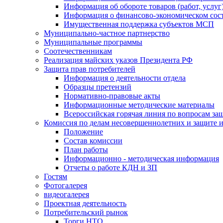
Информация об обороте товаров (работ, услу
Информация о финансово-экономическом сост
Имущественная поддержка субъектов МСП
Муниципально-частное партнерство
Муниципальные программы
Соотечественникам
Реализация майских указов Президента РФ
Защита прав потребителей
Информация о деятельности отдела
Образцы претензий
Нормативно-правовые акты
Информационные методические материалы
Всероссийская горячая линия по вопросам за
Комиссия по делам несовершеннолетних и защите и
Положение
Состав комиссии
План работы
Информационно - методическая информация
Отчеты о работе КДН и ЗП
Гостям
Фотогалерея
видеогалерея
Проектная деятельность
Потребительский рынок
Торги НТО