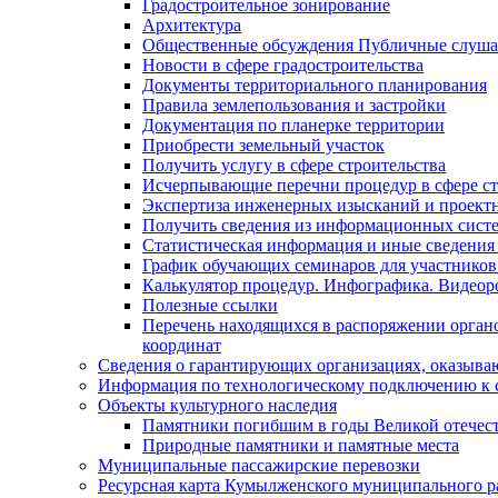
Градостроительное зонирование
Архитектура
Общественные обсуждения Публичные слуш
Новости в сфере градостроительства
Документы территориального планирования
Правила землепользования и застройки
Документация по планерке территории
Приобрести земельный участок
Получить услугу в сфере строительства
Исчерпывающие перечни процедур в сфере ст
Экспертиза инженерных изысканий и проект
Получить сведения из информационных систем
Статистическая информация и иные сведения 
График обучающих семинаров для участников
Калькулятор процедур. Инфографика. Видеор
Полезные ссылки
Перечень находящихся в распоряжении органо
координат
Сведения о гарантирующих организациях, оказыва
Информация по технологическому подключению к с
Объекты культурного наследия
Памятники погибшим в годы Великой отечес
Природные памятники и памятные места
Муниципальные пассажирские перевозки
Ресурсная карта Кумылженского муниципального ра