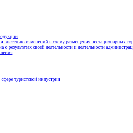
родукции
ли внесению изменений в схему размещения нестационарных то
а о результатах своей деятельности и деятельности администр
вления
в сфере туристской индустрии