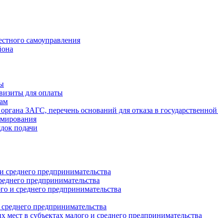
естного самоуправления
йона
ты
визиты для оплаты
там
 органа ЗАГС, перечень оснований для отказа в государственной
рмирования
ядок подачи
и среднего предпринимательства
реднего предпринимательства
о и среднего предпринимательства
 среднего предпринимательства
 мест в субъектах малого и среднего предпринимательства