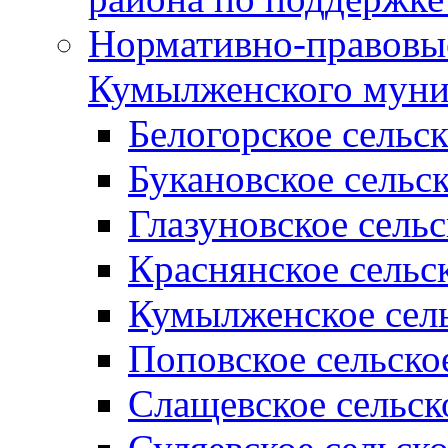
Нормативно-правовые
Кумылженского муни
Белогорское сельс
Букановское сельс
Глазуновское сель
Краснянское сельс
Кумылженское сель
Поповское сельско
Слащевское сельск