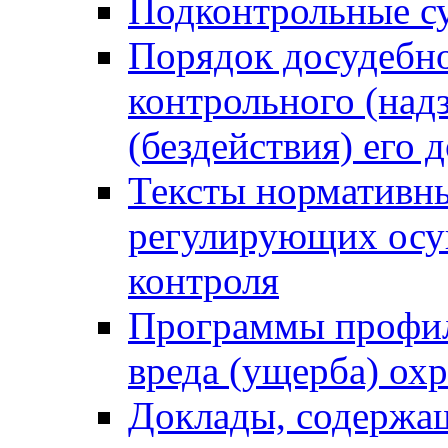
Подконтрольные су
Порядок досудебн
контрольного (надз
(бездействия) его
Тексты нормативны
регулирующих осу
контроля
Программы профил
вреда (ущерба) ох
Доклады, содержа