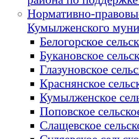
Нормативно-правовые
Кумылженского муни
Белогорское сельс
Букановское сельс
Глазуновское сель
Краснянское сельс
Кумылженское сель
Поповское сельско
Слащевское сельск