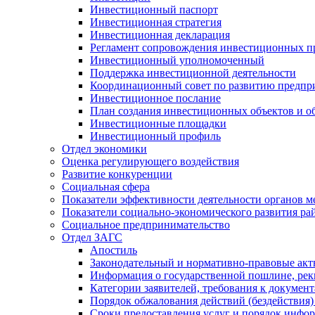
Инвестиционный паспорт
Инвестиционная стратегия
Инвестиционная декларация
Регламент сопровождения инвестиционных п
Инвестиционный уполномоченный
Поддержка инвестиционной деятельности
Координационный совет по развитию предпр
Инвестиционное послание
План создания инвестиционных объектов и о
Инвестиционные площадки
Инвестиционный профиль
Отдел экономики
Оценка регулирующего воздействия
Развитие конкуренции
Социальная сфера
Показатели эффективности деятельности органов м
Показатели социально-экономического развития ра
Социальное предпринимательство
Отдел ЗАГС
Апостиль
Законодательный и нормативно-правовые ак
Информация о государственной пошлине, рек
Категории заявителей, требования к докумен
Порядок обжалования действий (бездействия)
Сроки предоставления услуг и порядок инфо