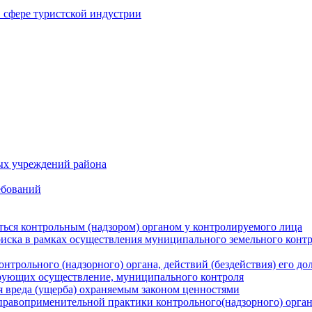
в сфере туристской индустрии
ых учреждений района
ебований
ться контрольным (надзором) органом у контролируемого лица
риска в рамках осуществления муниципального земельного конт
нтрольного (надзорного) органа, действий (бездействия) его д
рующих осуществление, муниципального контроля
 вреда (ущерба) охраняемым законом ценностями
правоприменительной практики контрольного(надзорного) орга