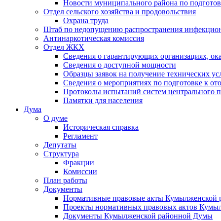
Новости муниципального района по подгото
Отдел сельского хозяйства и продовольствия
Охрана труда
Штаб по недопущению распространения инфекцио
Антинаркотическая комиссия
Отдел ЖКХ
Сведения о гарантирующих организациях, ок
Сведения о доступной мощности
Образцы заявок на получение технических ус
Сведения о мероприятиях по подготовке к от
Протоколы испытаний систем центрального п
Памятки для населения
Дума
О думе
Историческая справка
Регламент
Депутаты
Структура
Фракции
Комиссии
План работы
Документы
Нормативные правовые акты Кумылженской
Проекты нормативных правовых актов Кумы
Документы Кумылженской районной Думы