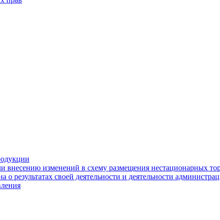
родукции
ли внесению изменений в схему размещения нестационарных то
а о результатах своей деятельности и деятельности администр
вления