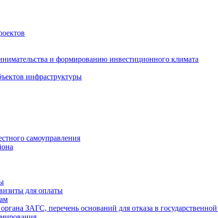
роектов
инимательства и формированию инвестиционного климата
бъектов инфраструктуры
естного самоуправления
йона
ты
визиты для оплаты
там
 органа ЗАГС, перечень оснований для отказа в государственной
рмирования