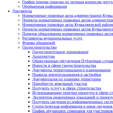
График приема граждан по личным вопросам депут
Обобщенная информация
Документы
Нормативные правовые акты администрации Кумы
Проекты нормативных правовых актов администра
Нормативные правовые акты Кумылженской райо
Проекты нормативных правовых актов Кумылженс
Порядок обжалования нормативных правовых акто
Регламенты муниципальных услуг
Формы обращений
Градостроительство
Градостроительное зонирование
Архитектура
Общественные обсуждения Публичные слуш
Новости в сфере градостроительства
Документы территориального планирования
Правила землепользования и застройки
Документация по планерке территории
Приобрести земельный участок
Получить услугу в сфере строительства
Исчерпывающие перечни процедур в сфере ст
Экспертиза инженерных изысканий и проект
Получить сведения из информационных систем
Статистическая информация и иные сведения 
График обучающих семинаров для участников