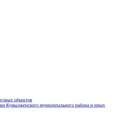
рговых объектов
ации Кумылженского муниципального района и иных