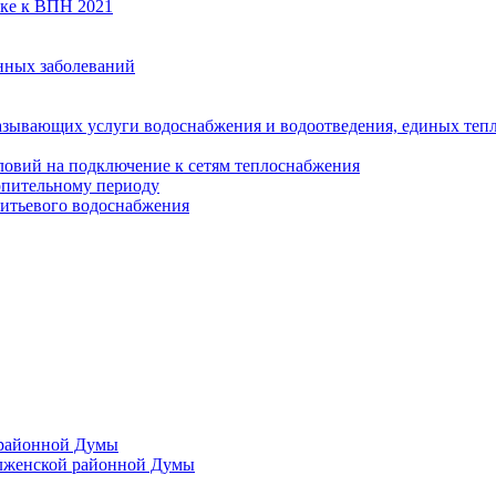
вке к ВПН 2021
нных заболеваний
азывающих услуги водоснабжения и водоотведения, единых те
ловий на подключение к сетям теплоснабжения
опительному периоду
итьевого водоснабжения
 районной Думы
лженской районной Думы