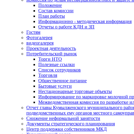
Положение
Состав комиссии
План работы
Информационно - методическая информация
Отчеты о работе КДН и ЗП
Гостям
Фотогалерея
видеогалерея
Проектная деятельность
Потребительский рынок
Торги НТО
Полезные ссылки
Список сотрудников
Торговля
Общественное питание
Бытовые услуги
Нестационарные торговые объекты
Информирование по маркировке молочной п
Межведомственная комиссия по разработке и
Отчет главы Кумылженского муниципального район
подведомственных ему органов местного самоупра
Снижение неформальной занятости
Документы стратегического планирования
Центр поддержки собственников МКД