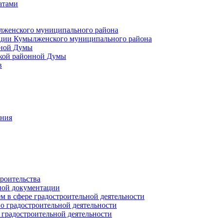
атами
лженского муниципального района
ции Кумылженского муниципального района
нной Думы
кой районной Думы
в
ания
роительства
ной документации
 в сфере градостроительной деятельности
о градостроительной деятельности
 градостроительной деятельности