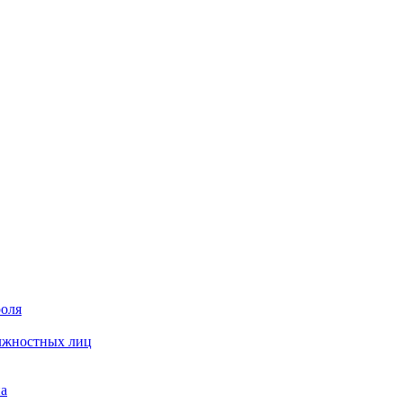
роля
олжностных лиц
на