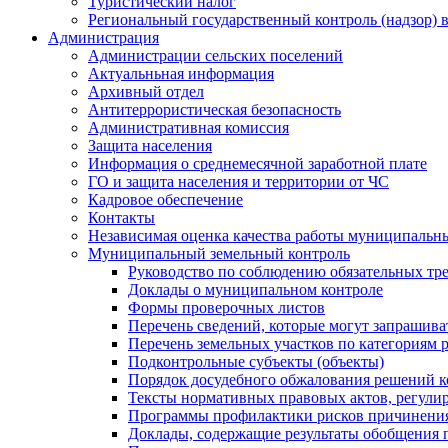
Туристический налог
Региональный государственный контроль (надзор) 
Администрация
Администрации сельских поселений
Актуальньная информация
Архивный отдел
Антитеррористическая безопасность
Административная комиссия
Защита населения
Информация о среднемесячной заработной плате
ГО и защита населения и территории от ЧС
Кадровое обеспечение
Контакты
Независимая оценка качества работы муниципальн
Муниципальный земельный контроль
Руководство по соблюдению обязательных тр
Доклады о муниципальном контроле
Формы проверочных листов
Перечень сведений, которые могут запрашива
Перечень земельных участков по категориям 
Подконтрольные субъекты (объекты)
Порядок досудебного обжалования решений ко
Тексты нормативных правовых актов, регули
Программы профилактики рисков причинения
Доклады, содержащие результаты обобщения 