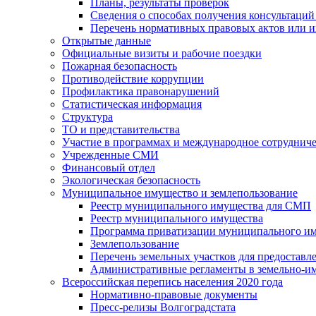
Планы, результаты проверок
Сведения о способах получения консультаций
Перечень нормативных правовых актов или и
Открытые данные
Официальные визиты и рабочие поездки
Пожарная безопасность
Противодействие коррупции
Профилактика правонарушений
Статистическая информация
Структура
ТО и представительства
Участие в программах и международное сотруднич
Учрежденные СМИ
Финансовый отдел
Экологическая безопасность
Муниципальное имущество и землепользование
Реестр муниципального имущества для СМП
Реестр муниципального имущества
Программа приватизации муниципального и
Землепользование
Перечень земельных участков для предоставл
Административные регламенты в земельно-и
Всероссийская перепись населения 2020 года
Нормативно-правовые документы
Пресс-релизы Волгоградстата