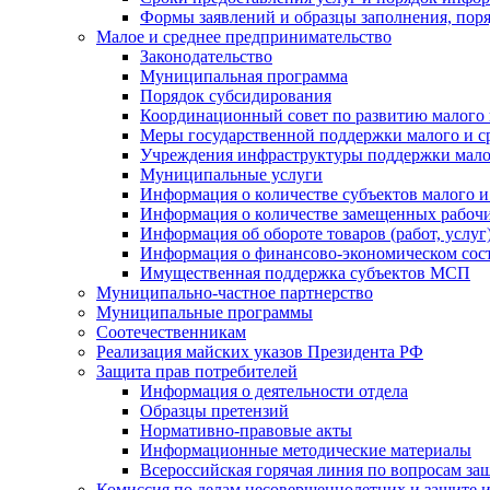
Формы заявлений и образцы заполнения, пор
Малое и среднее предпринимательство
Законодательство
Муниципальная программа
Порядок субсидирования
Координационный совет по развитию малого 
Меры государственной поддержки малого и с
Учреждения инфраструктуры поддержки малог
Муниципальные услуги
Информация о количестве субъектов малого и
Информация о количестве замещенных рабочих
Информация об обороте товаров (работ, услу
Информация о финансово-экономическом сост
Имущественная поддержка субъектов МСП
Муниципально-частное партнерство
Муниципальные программы
Соотечественникам
Реализация майских указов Президента РФ
Защита прав потребителей
Информация о деятельности отдела
Образцы претензий
Нормативно-правовые акты
Информационные методические материалы
Всероссийская горячая линия по вопросам за
Комиссия по делам несовершеннолетних и защите и