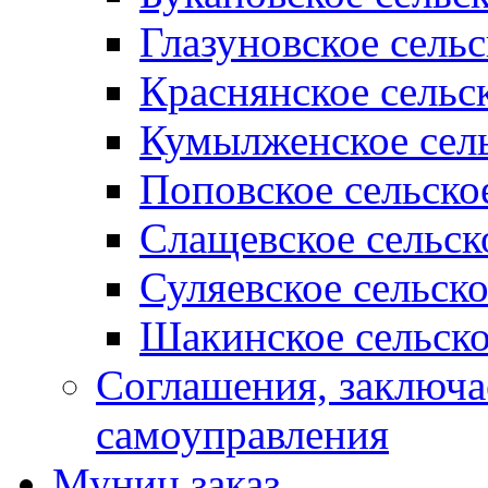
Глазуновское сель
Краснянское сельс
Кумылженское сель
Поповское сельско
Слащевское сельск
Суляевское сельск
Шакинское сельско
Соглашения, заключ
самоуправления
Муниц заказ