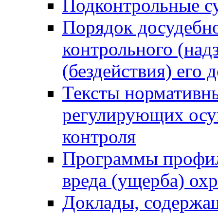
Подконтрольные су
Порядок досудебн
контрольного (надз
(бездействия) его
Тексты нормативны
регулирующих осу
контроля
Программы профил
вреда (ущерба) ох
Доклады, содержа