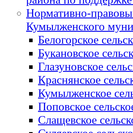
Нормативно-правовые
Кумылженского муни
Белогорское сельс
Букановское сельс
Глазуновское сель
Краснянское сельс
Кумылженское сель
Поповское сельско
Слащевское сельск