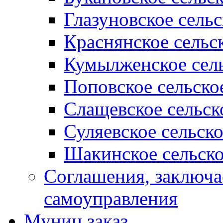
Глазуновское сель
Краснянское сельс
Кумылженское сель
Поповское сельско
Слащевское сельск
Суляевское сельск
Шакинское сельско
Соглашения, заключ
самоуправления
Муниц заказ