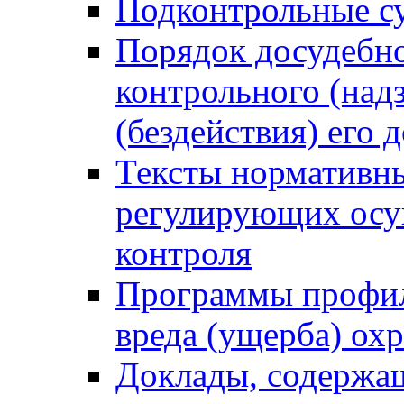
Подконтрольные су
Порядок досудебн
контрольного (надз
(бездействия) его
Тексты нормативны
регулирующих осу
контроля
Программы профил
вреда (ущерба) ох
Доклады, содержа