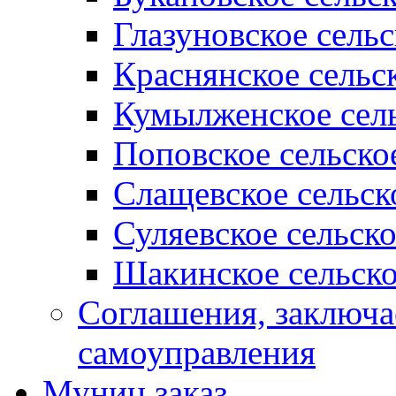
Глазуновское сель
Краснянское сельс
Кумылженское сель
Поповское сельско
Слащевское сельск
Суляевское сельск
Шакинское сельско
Соглашения, заключ
самоуправления
Муниц заказ