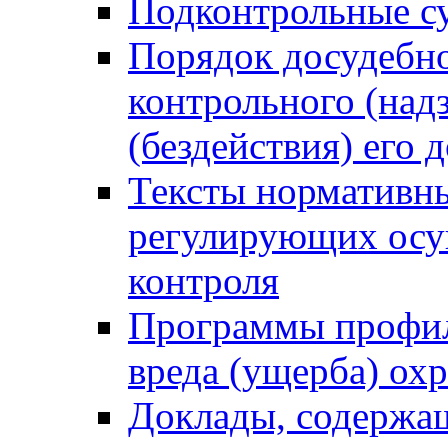
Подконтрольные су
Порядок досудебн
контрольного (надз
(бездействия) его
Тексты нормативны
регулирующих осу
контроля
Программы профил
вреда (ущерба) ох
Доклады, содержа