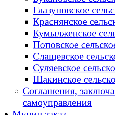
Глазуновское сель
Краснянское сельс
Кумылженское сель
Поповское сельско
Слащевское сельск
Суляевское сельск
Шакинское сельско
Соглашения, заключ
самоуправления
Муниц заказ