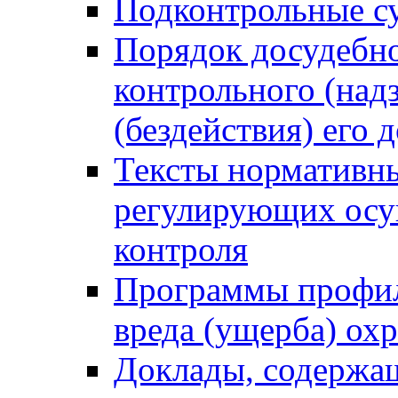
Подконтрольные су
Порядок досудебн
контрольного (надз
(бездействия) его
Тексты нормативны
регулирующих осу
контроля
Программы профил
вреда (ущерба) ох
Доклады, содержа