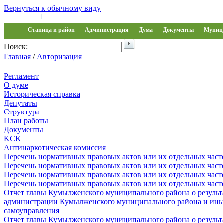
Вернуться к обычному виду
Войти на сайт
Регистрация
|
Станица и район
Администрация
Дума
Документы
Муниц 
Поиск:
Главная
/
Авторизация
Регламент
О думе
Историческая справка
Депутаты
Структура
План работы
Документы
KCK
Антинаркотическая комиссия
Перечень нормативных правовых актов или их отдельных част
Перечень нормативных правовых актов или их отдельных част
Перечень нормативных правовых актов или их отдельных част
Перечень нормативных правовых актов или их отдельных част
Отчет главы Кумылженского муниципального района о результа
администрации Кумылженского муниципального района и ины
самоуправления
Отчет главы Кумылженского муниципального района о результа