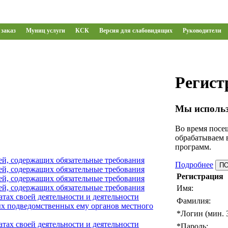
заказ
Муниц услуги
КСК
Версия для слабовидящих
Руководители
Регист
Мы использ
Во время посещ
обрабатываем 
программ.
ей, содержащих обязательные требования
Подробнее
П
ей, содержащих обязательные требования
Регистрация
ей, содержащих обязательные требования
ей, содержащих обязательные требования
Имя:
тах своей деятельности и деятельности
Фамилия:
х подведомственных ему органов местного
*
Логин (мин. 
тах своей деятельности и деятельности
*
Пароль: