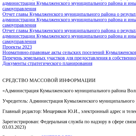
администрации Кумылженского муниципального района и ины
самоуправления
Отчет главы Кумылженского муниципального района о результа
администрации Кумылженского муниципального района и ины
самоуправления
Отчет главы Кумылженского муниципального района о результа
администрации Кумылженского муниципального района и ины
самоуправления
Проекты 2023
Нормативно-правовые акты сельских поселений Кумылженско
Перечень земельных участков для предоставления в собственно
Документы стратегического планирования
СРЕДСТВО МАССОВОЙ 
«Администрация Кумылженского муниципального района Волг
Учредитель: Администрация Кумылженского муниципального р
Главный редактор: Мещеряков Ю.И., электронный адрес и тел
Зарегистрирован: Федеральная служба по надзору в сфере свя
03.03.2023)