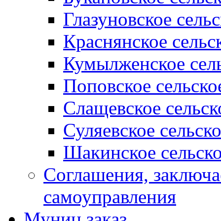
Глазуновское сель
Краснянское сельс
Кумылженское сель
Поповское сельско
Слащевское сельск
Суляевское сельск
Шакинское сельско
Соглашения, заключ
самоуправления
Муниц заказ