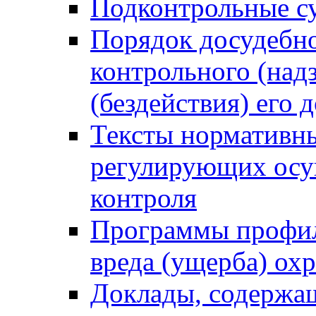
Подконтрольные су
Порядок досудебн
контрольного (надз
(бездействия) его
Тексты нормативны
регулирующих осу
контроля
Программы профил
вреда (ущерба) ох
Доклады, содержа