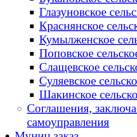
Глазуновское сель
Краснянское сельс
Кумылженское сель
Поповское сельско
Слащевское сельск
Суляевское сельск
Шакинское сельско
Соглашения, заключ
самоуправления
Муниц заказ