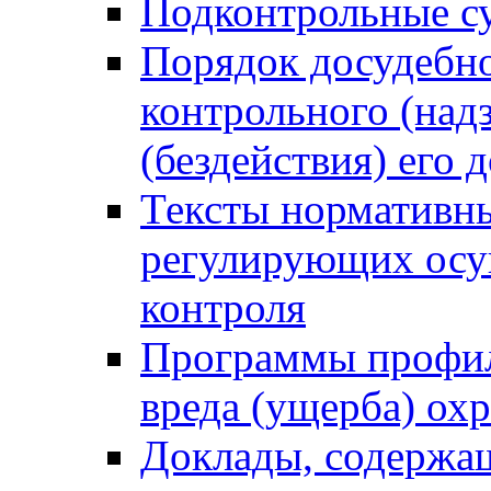
Подконтрольные су
Порядок досудебн
контрольного (надз
(бездействия) его
Тексты нормативны
регулирующих осу
контроля
Программы профил
вреда (ущерба) ох
Доклады, содержа