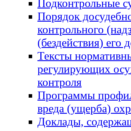
Подконтрольные су
Порядок досудебн
контрольного (надз
(бездействия) его
Тексты нормативны
регулирующих осу
контроля
Программы профил
вреда (ущерба) ох
Доклады, содержа