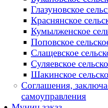
Глазуновское сель
Краснянское сельс
Кумылженское сель
Поповское сельско
Слащевское сельск
Суляевское сельск
Шакинское сельско
Соглашения, заключ
самоуправления
Муниц заказ