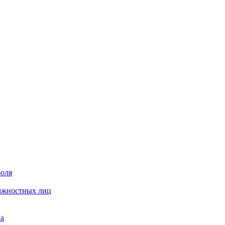
роля
олжностных лиц
на