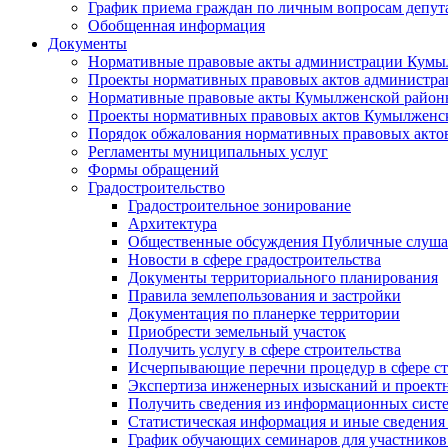
График приема граждан по личным вопросам депут
Обобщенная информация
Документы
Нормативные правовые акты администрации Кумы
Проекты нормативных правовых актов администра
Нормативные правовые акты Кумылженской райо
Проекты нормативных правовых актов Кумылженс
Порядок обжалования нормативных правовых акто
Регламенты муниципальных услуг
Формы обращений
Градостроительство
Градостроительное зонирование
Архитектура
Общественные обсуждения Публичные слуш
Новости в сфере градостроительства
Документы территориального планирования
Правила землепользования и застройки
Документация по планерке территории
Приобрести земельный участок
Получить услугу в сфере строительства
Исчерпывающие перечни процедур в сфере ст
Экспертиза инженерных изысканий и проект
Получить сведения из информационных систем
Статистическая информация и иные сведения 
График обучающих семинаров для участников