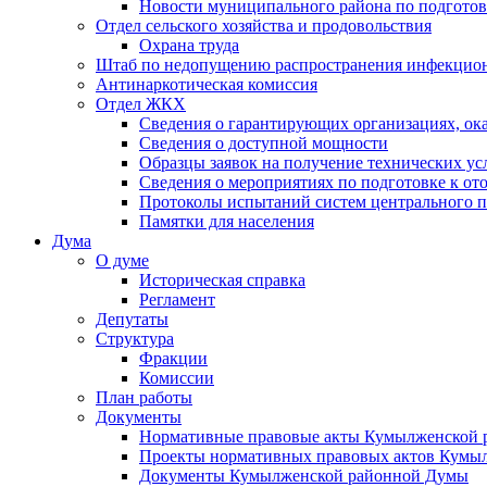
Новости муниципального района по подгото
Отдел сельского хозяйства и продовольствия
Охрана труда
Штаб по недопущению распространения инфекцио
Антинаркотическая комиссия
Отдел ЖКХ
Сведения о гарантирующих организациях, ок
Сведения о доступной мощности
Образцы заявок на получение технических ус
Сведения о мероприятиях по подготовке к от
Протоколы испытаний систем центрального п
Памятки для населения
Дума
О думе
Историческая справка
Регламент
Депутаты
Структура
Фракции
Комиссии
План работы
Документы
Нормативные правовые акты Кумылженской
Проекты нормативных правовых актов Кумы
Документы Кумылженской районной Думы