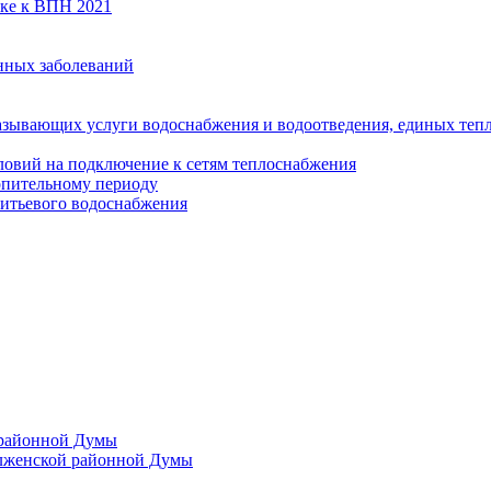
вке к ВПН 2021
нных заболеваний
азывающих услуги водоснабжения и водоотведения, единых те
ловий на подключение к сетям теплоснабжения
опительному периоду
итьевого водоснабжения
 районной Думы
лженской районной Думы