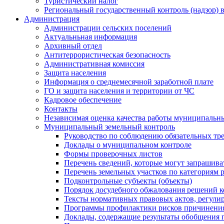
Туристический налог
Региональный государственный контроль (надзор) 
Администрация
Администрации сельских поселений
Актуальньная информация
Архивный отдел
Антитеррористическая безопасность
Административная комиссия
Защита населения
Информация о среднемесячной заработной плате
ГО и защита населения и территории от ЧС
Кадровое обеспечение
Контакты
Независимая оценка качества работы муниципальн
Муниципальный земельный контроль
Руководство по соблюдению обязательных тр
Доклады о муниципальном контроле
Формы проверочных листов
Перечень сведений, которые могут запрашива
Перечень земельных участков по категориям 
Подконтрольные субъекты (объекты)
Порядок досудебного обжалования решений ко
Тексты нормативных правовых актов, регули
Программы профилактики рисков причинения
Доклады, содержащие результаты обобщения 