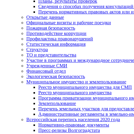
Планы, результаты проверок
Сведения о способах получения консультаций
Перечень нормативных правовых актов или и
Открытые данные
Официальные визиты и рабочие поездки
Пожарная безопасность
Противодействие коррупции
Профилактика правонарушений
Статистическая информация
Структура
ТО и представительства
Участие в программах и международное сотруднич
Учрежденные СМИ
Финансовый отдел
Экологическая безопасность
Муниципальное имущество и землепользование
Реестр муниципального имущества для СМП
Реестр муниципального имущества
Программа приватизации муниципального и
Землепользование
Перечень земельных участков для предоставл
Административные регламенты в земельно-и
Всероссийская перепись населения 2020 года
Нормативно-правовые документы
Пресс-релизы Волгоградстата