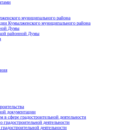
атами
лженского муниципального района
ции Кумылженского муниципального района
нной Думы
кой районной Думы
в
ания
роительства
ной документации
 в сфере градостроительной деятельности
о градостроительной деятельности
 градостроительной деятельности