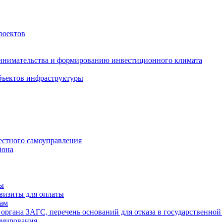
роектов
инимательства и формированию инвестиционного климата
бъектов инфраструктуры
естного самоуправления
йона
ты
визиты для оплаты
там
 органа ЗАГС, перечень оснований для отказа в государственной
рмирования