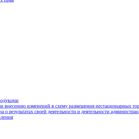
родукции
ли внесению изменений в схему размещения нестационарных то
а о результатах своей деятельности и деятельности администр
вления