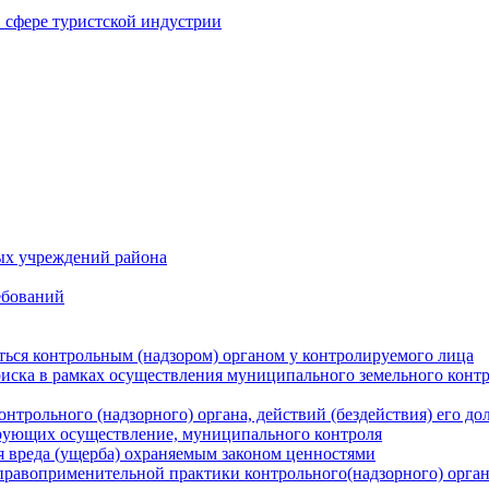
в сфере туристской индустрии
ых учреждений района
ебований
ться контрольным (надзором) органом у контролируемого лица
риска в рамках осуществления муниципального земельного конт
нтрольного (надзорного) органа, действий (бездействия) его д
рующих осуществление, муниципального контроля
 вреда (ущерба) охраняемым законом ценностями
правоприменительной практики контрольного(надзорного) орга