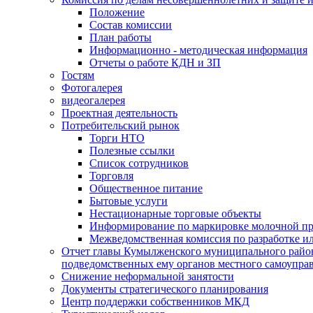
Положение
Состав комиссии
План работы
Информационно - методическая информация
Отчеты о работе КДН и ЗП
Гостям
Фотогалерея
видеогалерея
Проектная деятельность
Потребительский рынок
Торги НТО
Полезные ссылки
Список сотрудников
Торговля
Общественное питание
Бытовые услуги
Нестационарные торговые объекты
Информирование по маркировке молочной п
Межведомственная комиссия по разработке и
Отчет главы Кумылженского муниципального район
подведомственных ему органов местного самоупра
Снижение неформальной занятости
Документы стратегического планирования
Центр поддержки собственников МКД