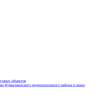
рговых объектов
ации Кумылженского муниципального района и иных