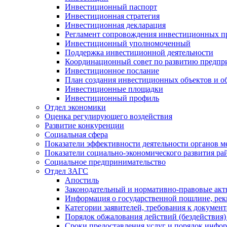
Инвестиционный паспорт
Инвестиционная стратегия
Инвестиционная декларация
Регламент сопровождения инвестиционных п
Инвестиционный уполномоченный
Поддержка инвестиционной деятельности
Координационный совет по развитию предпр
Инвестиционное послание
План создания инвестиционных объектов и о
Инвестиционные площадки
Инвестиционный профиль
Отдел экономики
Оценка регулирующего воздействия
Развитие конкуренции
Социальная сфера
Показатели эффективности деятельности органов м
Показатели социально-экономического развития ра
Социальное предпринимательство
Отдел ЗАГС
Апостиль
Законодательный и нормативно-правовые ак
Информация о государственной пошлине, рек
Категории заявителей, требования к докумен
Порядок обжалования действий (бездействия)
Сроки предоставления услуг и порядок инфо