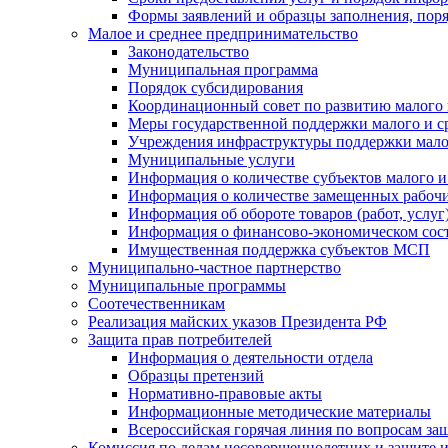
Формы заявлений и образцы заполнения, пор
Малое и среднее предпринимательство
Законодательство
Муниципальная программа
Порядок субсидирования
Координационный совет по развитию малого 
Меры государственной поддержки малого и с
Учреждения инфраструктуры поддержки малог
Муниципальные услуги
Информация о количестве субъектов малого и
Информация о количестве замещенных рабочих
Информация об обороте товаров (работ, услу
Информация о финансово-экономическом сост
Имущественная поддержка субъектов МСП
Муниципально-частное партнерство
Муниципальные программы
Соотечественникам
Реализация майских указов Президента РФ
Защита прав потребителей
Информация о деятельности отдела
Образцы претензий
Нормативно-правовые акты
Информационные методические материалы
Всероссийская горячая линия по вопросам за
Комиссия по делам несовершеннолетних и защите и