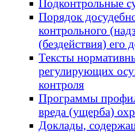
Подконтрольные су
Порядок досудебн
контрольного (надз
(бездействия) его
Тексты нормативны
регулирующих осу
контроля
Программы профил
вреда (ущерба) ох
Доклады, содержа