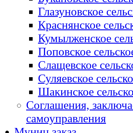
Глазуновское сель
Краснянское сельс
Кумылженское сель
Поповское сельско
Слащевское сельск
Суляевское сельск
Шакинское сельско
Соглашения, заключ
самоуправления
Муниц заказ