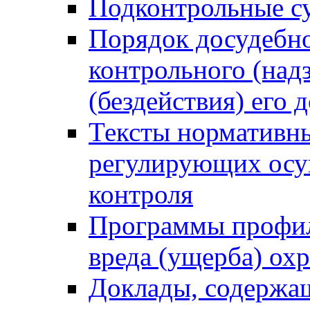
Подконтрольные су
Порядок досудебн
контрольного (надз
(бездействия) его
Тексты нормативны
регулирующих осу
контроля
Программы профил
вреда (ущерба) ох
Доклады, содержа