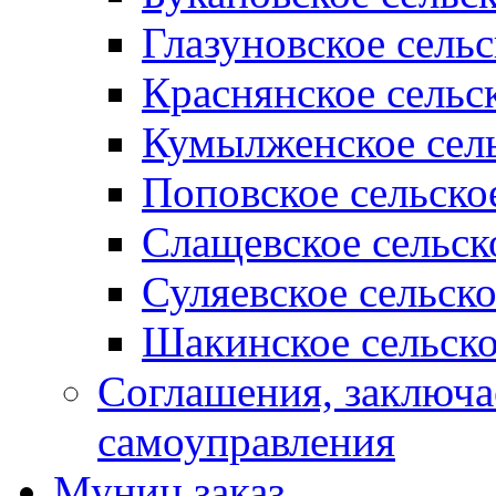
Глазуновское сель
Краснянское сельс
Кумылженское сель
Поповское сельско
Слащевское сельск
Суляевское сельск
Шакинское сельско
Соглашения, заключ
самоуправления
Муниц заказ