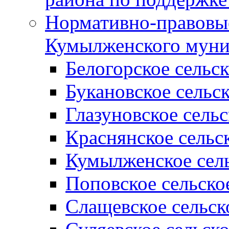
Нормативно-правовые
Кумылженского муни
Белогорское сельс
Букановское сельс
Глазуновское сель
Краснянское сельс
Кумылженское сель
Поповское сельско
Слащевское сельск