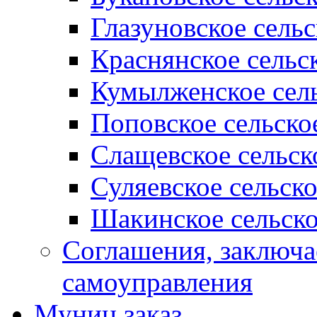
Глазуновское сель
Краснянское сельс
Кумылженское сель
Поповское сельско
Слащевское сельск
Суляевское сельск
Шакинское сельско
Соглашения, заключ
самоуправления
Муниц заказ