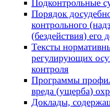
Подконтрольные су
Порядок досудебн
контрольного (надз
(бездействия) его
Тексты нормативны
регулирующих осу
контроля
Программы профил
вреда (ущерба) ох
Доклады, содержа