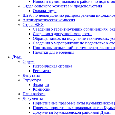
Новости муниципального района по подгото
Отдел сельского хозяйства и продовольствия
Охрана труда
Штаб по недопущению распространения инфекцио
Антинаркотическая комиссия
Отдел ЖКХ
Сведения о гарантирующих организациях, ок
Сведения о доступной мощности
Образцы заявок на получение технических ус
Сведения о мероприятиях по подготовке к от
Протоколы испытаний систем центрального п
Памятки для населения
Дума
О думе
Историческая справка
Регламент
Депутаты
Структура
Фракции
Комиссии
План работы
Документы
Нормативные правовые акты Кумылженской
Проекты нормативных правовых актов Кумы
Документы Кумылженской районной Думы