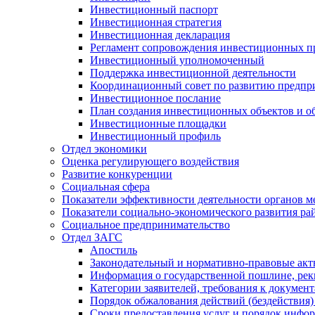
Инвестиционный паспорт
Инвестиционная стратегия
Инвестиционная декларация
Регламент сопровождения инвестиционных п
Инвестиционный уполномоченный
Поддержка инвестиционной деятельности
Координационный совет по развитию предпр
Инвестиционное послание
План создания инвестиционных объектов и о
Инвестиционные площадки
Инвестиционный профиль
Отдел экономики
Оценка регулирующего воздействия
Развитие конкуренции
Социальная сфера
Показатели эффективности деятельности органов м
Показатели социально-экономического развития ра
Социальное предпринимательство
Отдел ЗАГС
Апостиль
Законодательный и нормативно-правовые ак
Информация о государственной пошлине, рек
Категории заявителей, требования к докумен
Порядок обжалования действий (бездействия)
Сроки предоставления услуг и порядок инфо