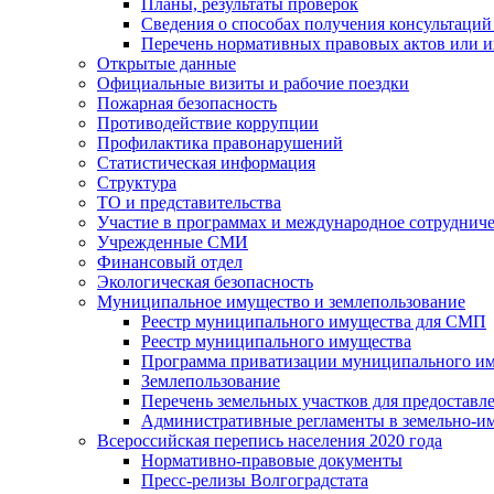
Планы, результаты проверок
Сведения о способах получения консультаций
Перечень нормативных правовых актов или и
Открытые данные
Официальные визиты и рабочие поездки
Пожарная безопасность
Противодействие коррупции
Профилактика правонарушений
Статистическая информация
Структура
ТО и представительства
Участие в программах и международное сотруднич
Учрежденные СМИ
Финансовый отдел
Экологическая безопасность
Муниципальное имущество и землепользование
Реестр муниципального имущества для СМП
Реестр муниципального имущества
Программа приватизации муниципального и
Землепользование
Перечень земельных участков для предоставл
Административные регламенты в земельно-и
Всероссийская перепись населения 2020 года
Нормативно-правовые документы
Пресс-релизы Волгоградстата