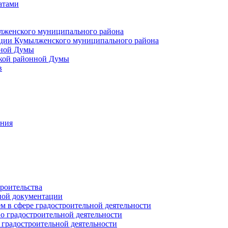
атами
лженского муниципального района
ции Кумылженского муниципального района
нной Думы
кой районной Думы
в
ания
роительства
ной документации
 в сфере градостроительной деятельности
о градостроительной деятельности
 градостроительной деятельности