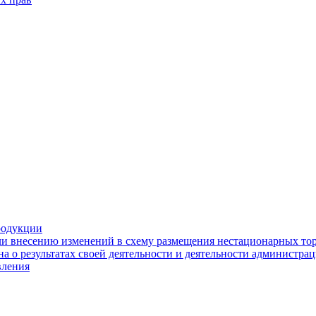
родукции
ли внесению изменений в схему размещения нестационарных то
а о результатах своей деятельности и деятельности администр
вления