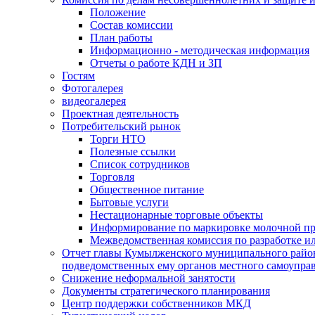
Положение
Состав комиссии
План работы
Информационно - методическая информация
Отчеты о работе КДН и ЗП
Гостям
Фотогалерея
видеогалерея
Проектная деятельность
Потребительский рынок
Торги НТО
Полезные ссылки
Список сотрудников
Торговля
Общественное питание
Бытовые услуги
Нестационарные торговые объекты
Информирование по маркировке молочной п
Межведомственная комиссия по разработке и
Отчет главы Кумылженского муниципального район
подведомственных ему органов местного самоупра
Снижение неформальной занятости
Документы стратегического планирования
Центр поддержки собственников МКД