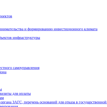
роектов
инимательства и формированию инвестиционного климата
бъектов инфраструктуры
естного самоуправления
йона
ты
визиты для оплаты
там
 органа ЗАГС, перечень оснований для отказа в государственной
рмирования