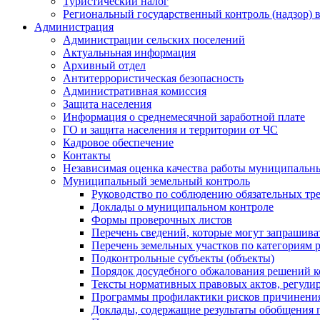
Туристический налог
Региональный государственный контроль (надзор) 
Администрация
Администрации сельских поселений
Актуальньная информация
Архивный отдел
Антитеррористическая безопасность
Административная комиссия
Защита населения
Информация о среднемесячной заработной плате
ГО и защита населения и территории от ЧС
Кадровое обеспечение
Контакты
Независимая оценка качества работы муниципальн
Муниципальный земельный контроль
Руководство по соблюдению обязательных тр
Доклады о муниципальном контроле
Формы проверочных листов
Перечень сведений, которые могут запрашива
Перечень земельных участков по категориям 
Подконтрольные субъекты (объекты)
Порядок досудебного обжалования решений ко
Тексты нормативных правовых актов, регули
Программы профилактики рисков причинения
Доклады, содержащие результаты обобщения 