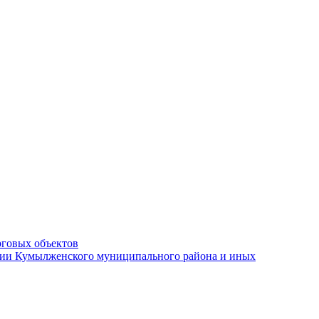
рговых объектов
ации Кумылженского муниципального района и иных