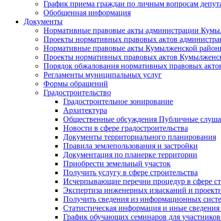
График приема граждан по личным вопросам депут
Обобщенная информация
Документы
Нормативные правовые акты администрации Кумы
Проекты нормативных правовых актов администра
Нормативные правовые акты Кумылженской райо
Проекты нормативных правовых актов Кумылженс
Порядок обжалования нормативных правовых акто
Регламенты муниципальных услуг
Формы обращений
Градостроительство
Градостроительное зонирование
Архитектура
Общественные обсуждения Публичные слуш
Новости в сфере градостроительства
Документы территориального планирования
Правила землепользования и застройки
Документация по планерке территории
Приобрести земельный участок
Получить услугу в сфере строительства
Исчерпывающие перечни процедур в сфере ст
Экспертиза инженерных изысканий и проект
Получить сведения из информационных систем
Статистическая информация и иные сведения 
График обучающих семинаров для участников