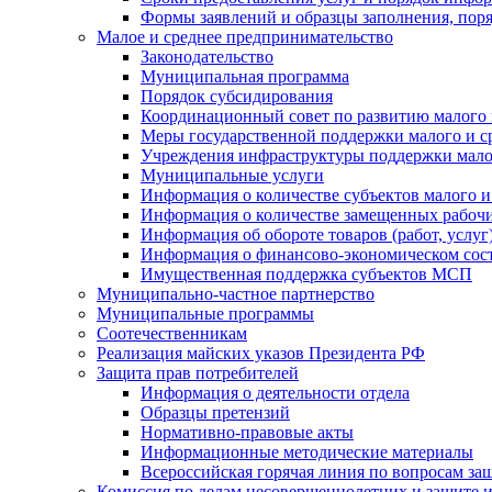
Формы заявлений и образцы заполнения, пор
Малое и среднее предпринимательство
Законодательство
Муниципальная программа
Порядок субсидирования
Координационный совет по развитию малого 
Меры государственной поддержки малого и с
Учреждения инфраструктуры поддержки малог
Муниципальные услуги
Информация о количестве субъектов малого и
Информация о количестве замещенных рабочих
Информация об обороте товаров (работ, услу
Информация о финансово-экономическом сост
Имущественная поддержка субъектов МСП
Муниципально-частное партнерство
Муниципальные программы
Соотечественникам
Реализация майских указов Президента РФ
Защита прав потребителей
Информация о деятельности отдела
Образцы претензий
Нормативно-правовые акты
Информационные методические материалы
Всероссийская горячая линия по вопросам за
Комиссия по делам несовершеннолетних и защите и