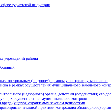
в сфере туристской индустрии
ых учреждений района
ебований
ться контрольным (надзором) органом у контролируемого лица
риска в рамках осуществления муниципального земельного конт
нтрольного (надзорного) органа, действий (бездействия) его д
рующих осуществление, муниципального контроля
 вреда (ущерба) охраняемым законом ценностями
правоприменительной практики контрольного(надзорного) орга