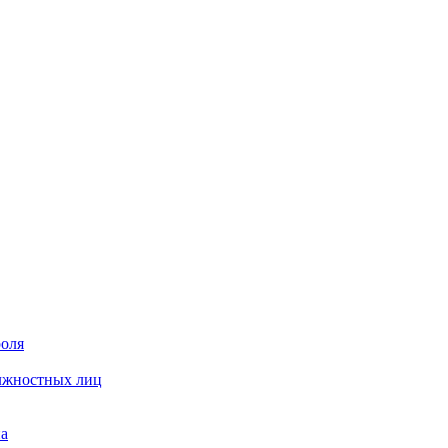
роля
олжностных лиц
на