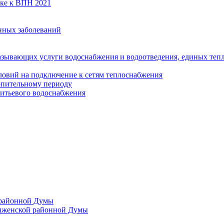
вке к ВПН 2021
нных заболеваний
азывающих услуги водоснабжения и водоотведения, единых те
ловий на подключение к сетям теплоснабжения
опительному периоду
итьевого водоснабжения
 районной Думы
лженской районной Думы