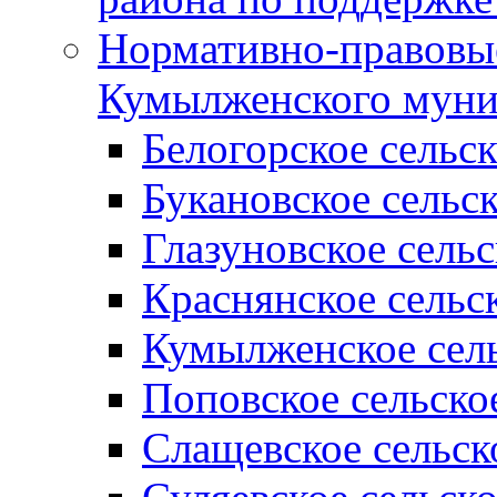
Нормативно-правовые
Кумылженского муни
Белогорское сельс
Букановское сельс
Глазуновское сель
Краснянское сельс
Кумылженское сель
Поповское сельско
Слащевское сельск