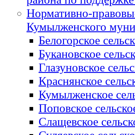
Нормативно-правовые
Кумылженского муни
Белогорское сельс
Букановское сельс
Глазуновское сель
Краснянское сельс
Кумылженское сель
Поповское сельско
Слащевское сельск