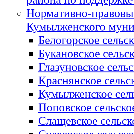
Нормативно-правовые
Кумылженского муни
Белогорское сельс
Букановское сельс
Глазуновское сель
Краснянское сельс
Кумылженское сель
Поповское сельско
Слащевское сельск