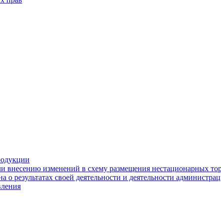
родукции
ли внесению изменений в схему размещения нестационарных то
а о результатах своей деятельности и деятельности администр
вления