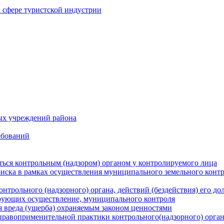
в сфере туристской индустрии
ых учреждений района
ебований
ться контрольным (надзором) органом у контролируемого лица
риска в рамках осуществления муниципального земельного конт
нтрольного (надзорного) органа, действий (бездействия) его д
рующих осуществление, муниципального контроля
 вреда (ущерба) охраняемым законом ценностями
правоприменительной практики контрольного(надзорного) орга