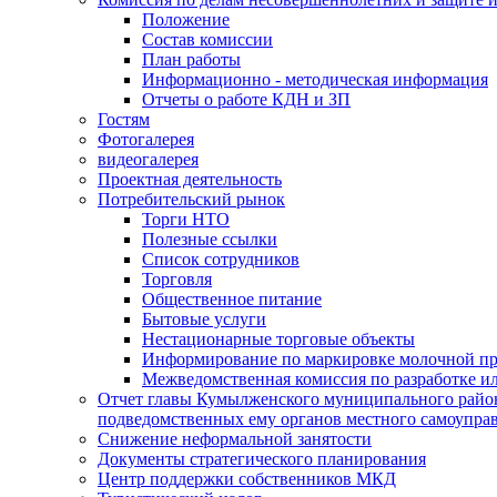
Положение
Состав комиссии
План работы
Информационно - методическая информация
Отчеты о работе КДН и ЗП
Гостям
Фотогалерея
видеогалерея
Проектная деятельность
Потребительский рынок
Торги НТО
Полезные ссылки
Список сотрудников
Торговля
Общественное питание
Бытовые услуги
Нестационарные торговые объекты
Информирование по маркировке молочной п
Межведомственная комиссия по разработке и
Отчет главы Кумылженского муниципального район
подведомственных ему органов местного самоупра
Снижение неформальной занятости
Документы стратегического планирования
Центр поддержки собственников МКД