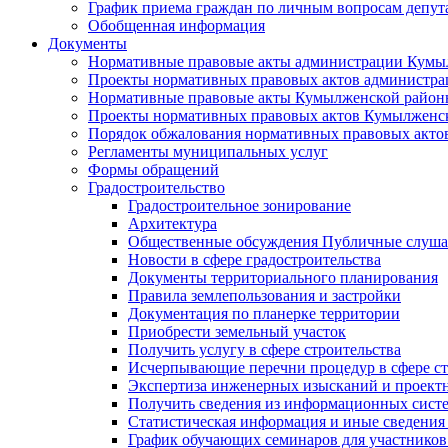
График приема граждан по личным вопросам депут
Обобщенная информация
Документы
Нормативные правовые акты администрации Кумы
Проекты нормативных правовых актов администра
Нормативные правовые акты Кумылженской райо
Проекты нормативных правовых актов Кумылженс
Порядок обжалования нормативных правовых акто
Регламенты муниципальных услуг
Формы обращений
Градостроительство
Градостроительное зонирование
Архитектура
Общественные обсуждения Публичные слуш
Новости в сфере градостроительства
Документы территориального планирования
Правила землепользования и застройки
Документация по планерке территории
Приобрести земельный участок
Получить услугу в сфере строительства
Исчерпывающие перечни процедур в сфере ст
Экспертиза инженерных изысканий и проект
Получить сведения из информационных систем
Статистическая информация и иные сведения 
График обучающих семинаров для участников