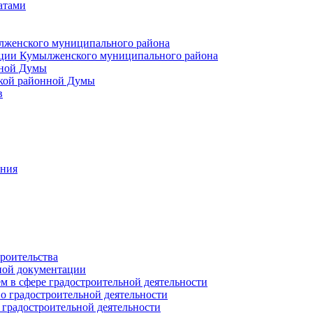
атами
лженского муниципального района
ции Кумылженского муниципального района
нной Думы
кой районной Думы
в
ания
роительства
ной документации
 в сфере градостроительной деятельности
о градостроительной деятельности
 градостроительной деятельности