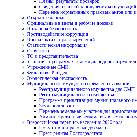
Планы, результаты проверок
Сведения о способах получения консультаций
Перечень нормативных правовых актов или и
Открытые данные
Официальные визиты и рабочие поездки
Пожарная безопасность
Противодействие коррупции
Профилактика правонарушений
Статистическая информация
Структура
ТО и представительства
Участие в программах и международное сотруднич
Учрежденные СМИ
Финансовый отдел
Экологическая безопасность
Муниципальное имущество и землепользование
Реестр муниципального имущества для СМП
Реестр муниципального имущества
Программа приватизации муниципального и
Землепользование
Перечень земельных участков для предоставл
Административные регламенты в земельно-и
Всероссийская перепись населения 2020 года
Нормативно-правовые документы
Пресс-релизы Волгоградстата