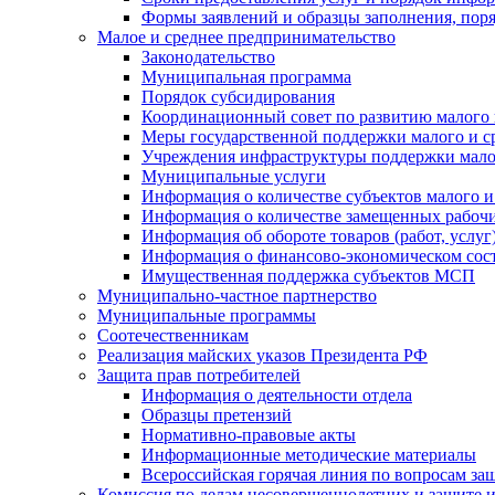
Формы заявлений и образцы заполнения, пор
Малое и среднее предпринимательство
Законодательство
Муниципальная программа
Порядок субсидирования
Координационный совет по развитию малого 
Меры государственной поддержки малого и с
Учреждения инфраструктуры поддержки малог
Муниципальные услуги
Информация о количестве субъектов малого и
Информация о количестве замещенных рабочих
Информация об обороте товаров (работ, услу
Информация о финансово-экономическом сост
Имущественная поддержка субъектов МСП
Муниципально-частное партнерство
Муниципальные программы
Соотечественникам
Реализация майских указов Президента РФ
Защита прав потребителей
Информация о деятельности отдела
Образцы претензий
Нормативно-правовые акты
Информационные методические материалы
Всероссийская горячая линия по вопросам за
Комиссия по делам несовершеннолетних и защите и