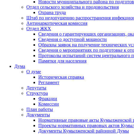
Новости муниципального района по подгото
Отдел сельского хозяйства и продовольствия
Охрана труда
Штаб по недопущению распространения инфекцио
Антинаркотическая комиссия
Отдел ЖКХ
Сведения о гарантирующих организациях, ок
Сведения о доступной мощности
Образцы заявок на получение технических ус
Сведения о мероприятиях по подготовке к от
Протоколы испытаний систем центрального п
Памятки для населения
Дума
О думе
Историческая справка
Регламент
Депутаты
Структура
Фракции
Комиссии
План работы
Документы
Нормативные правовые акты Кумылженской
Проекты нормативных правовых актов Кумы
Документы Кумылженской районной Думы