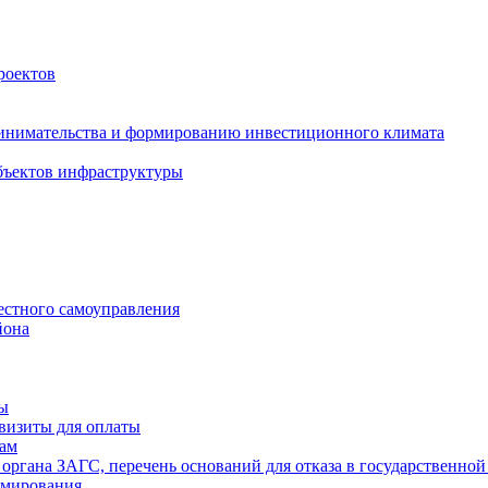
роектов
инимательства и формированию инвестиционного климата
бъектов инфраструктуры
естного самоуправления
йона
ты
визиты для оплаты
там
 органа ЗАГС, перечень оснований для отказа в государственной
рмирования