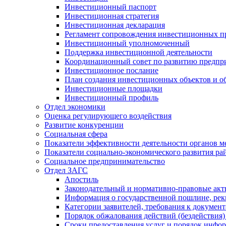
Инвестиционный паспорт
Инвестиционная стратегия
Инвестиционная декларация
Регламент сопровождения инвестиционных п
Инвестиционный уполномоченный
Поддержка инвестиционной деятельности
Координационный совет по развитию предпр
Инвестиционное послание
План создания инвестиционных объектов и о
Инвестиционные площадки
Инвестиционный профиль
Отдел экономики
Оценка регулирующего воздействия
Развитие конкуренции
Социальная сфера
Показатели эффективности деятельности органов м
Показатели социально-экономического развития ра
Социальное предпринимательство
Отдел ЗАГС
Апостиль
Законодательный и нормативно-правовые ак
Информация о государственной пошлине, рек
Категории заявителей, требования к докумен
Порядок обжалования действий (бездействия)
Сроки предоставления услуг и порядок инфо