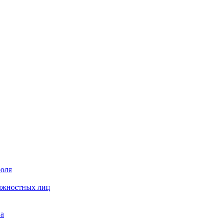
роля
олжностных лиц
на