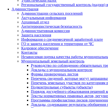
Туристический налог
Региональный государственный контроль (надзор) 
Администрация
Администрации сельских поселений
Актуальньная информация
Архивный отдел
Антитеррористическая безопасность
Административная комиссия
Защита населения
Информация о среднемесячной заработной плате
ГО и защита населения и территории от ЧС
Кадровое обеспечение
Контакты
Независимая оценка качества работы муниципальн
Муниципальный земельный контроль
Руководство по соблюдению обязательных тр
Доклады о муниципальном контроле
Формы проверочных листов
Перечень сведений, которые могут запрашива
Перечень земельных участков по категориям 
Подконтрольные субъекты (объекты)
Порядок досудебного обжалования решений ко
Тексты нормативных правовых актов, регули
Программы профилактики рисков причинения
Доклады, содержащие результаты обобщения 