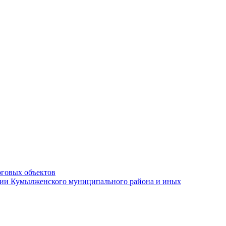
рговых объектов
ации Кумылженского муниципального района и иных