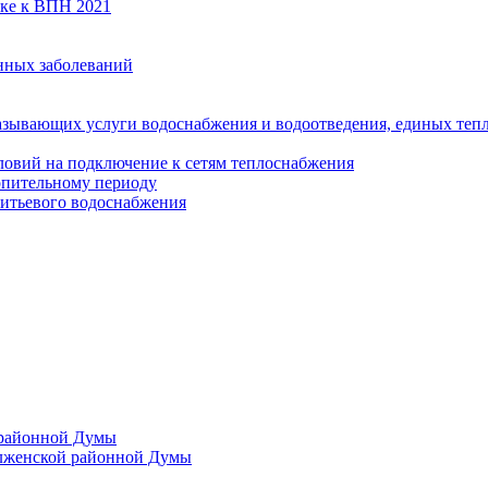
вке к ВПН 2021
нных заболеваний
азывающих услуги водоснабжения и водоотведения, единых те
ловий на подключение к сетям теплоснабжения
опительному периоду
итьевого водоснабжения
 районной Думы
лженской районной Думы