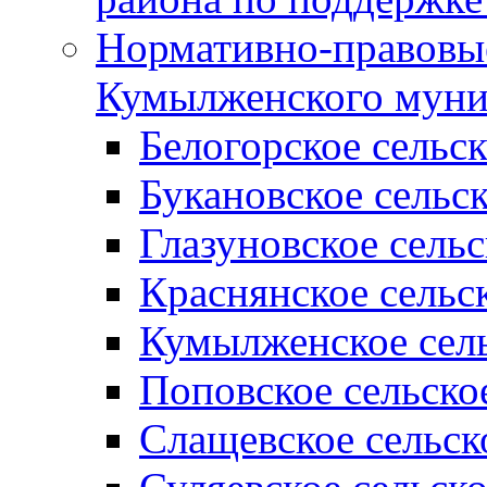
Нормативно-правовые
Кумылженского муни
Белогорское сельс
Букановское сельс
Глазуновское сель
Краснянское сельс
Кумылженское сель
Поповское сельско
Слащевское сельск