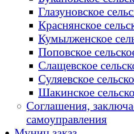
Глазуновское сель
Краснянское сельс
Кумылженское сель
Поповское сельско
Слащевское сельск
Суляевское сельск
Шакинское сельско
Соглашения, заключ
самоуправления
Муниц заказ