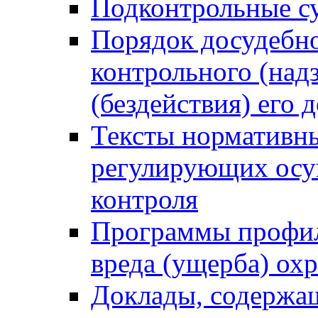
Подконтрольные су
Порядок досудебн
контрольного (надз
(бездействия) его
Тексты нормативны
регулирующих осу
контроля
Программы профил
вреда (ущерба) ох
Доклады, содержа