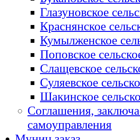
Глазуновское сель
Краснянское сельс
Кумылженское сель
Поповское сельско
Слащевское сельск
Суляевское сельск
Шакинское сельско
Соглашения, заключ
самоуправления
Муниц заказ