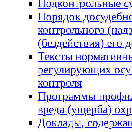
Подконтрольные су
Порядок досудебн
контрольного (надз
(бездействия) его
Тексты нормативны
регулирующих осу
контроля
Программы профил
вреда (ущерба) ох
Доклады, содержа