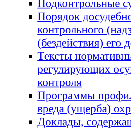
Подконтрольные су
Порядок досудебн
контрольного (надз
(бездействия) его
Тексты нормативны
регулирующих осу
контроля
Программы профил
вреда (ущерба) ох
Доклады, содержа