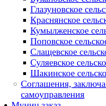
Глазуновское сель
Краснянское сельс
Кумылженское сель
Поповское сельско
Слащевское сельск
Суляевское сельск
Шакинское сельско
Соглашения, заключ
самоуправления
Муниц заказ