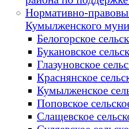
Нормативно-правовые
Кумылженского муни
Белогорское сельс
Букановское сельс
Глазуновское сель
Краснянское сельс
Кумылженское сель
Поповское сельско
Слащевское сельск