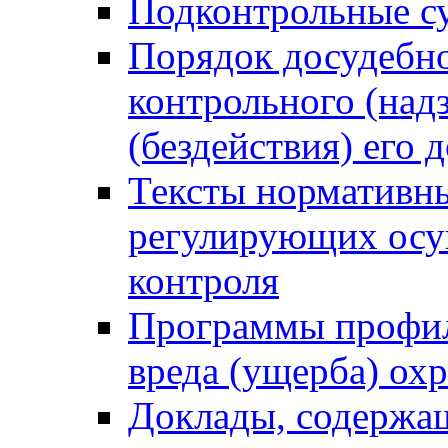
Подконтрольные су
Порядок досудебн
контрольного (надз
(бездействия) его
Тексты нормативны
регулирующих осу
контроля
Программы профил
вреда (ущерба) ох
Доклады, содержа