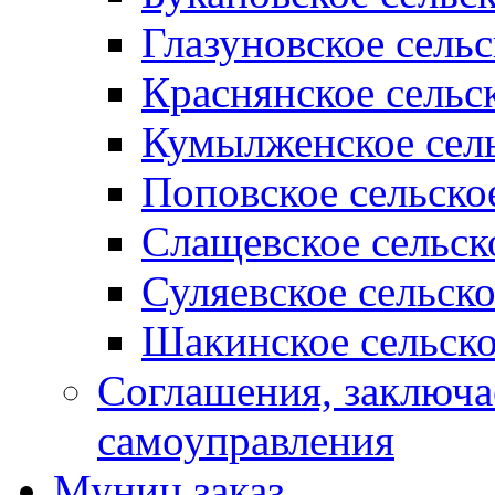
Глазуновское сель
Краснянское сельс
Кумылженское сель
Поповское сельско
Слащевское сельск
Суляевское сельск
Шакинское сельско
Соглашения, заключ
самоуправления
Муниц заказ