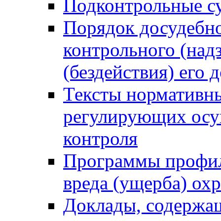
Подконтрольные су
Порядок досудебн
контрольного (надз
(бездействия) его
Тексты нормативны
регулирующих осу
контроля
Программы профил
вреда (ущерба) ох
Доклады, содержа