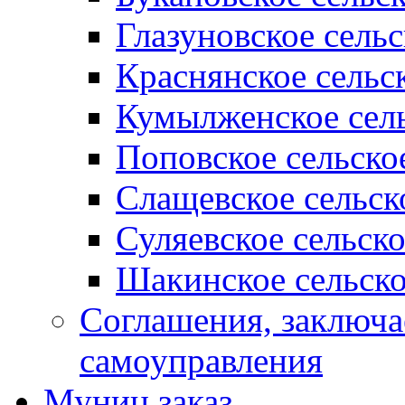
Глазуновское сель
Краснянское сельс
Кумылженское сель
Поповское сельско
Слащевское сельск
Суляевское сельск
Шакинское сельско
Соглашения, заключ
самоуправления
Муниц заказ