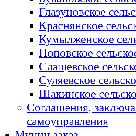
Глазуновское сель
Краснянское сельс
Кумылженское сель
Поповское сельско
Слащевское сельск
Суляевское сельск
Шакинское сельско
Соглашения, заключ
самоуправления
Муниц заказ