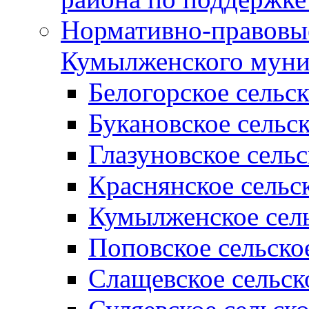
Нормативно-правовые
Кумылженского муни
Белогорское сельс
Букановское сельс
Глазуновское сель
Краснянское сельс
Кумылженское сель
Поповское сельско
Слащевское сельск