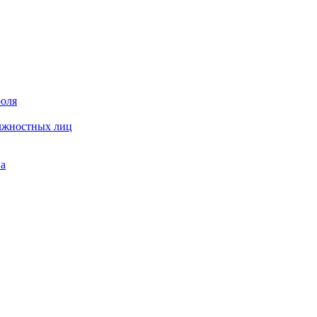
роля
олжностных лиц
на