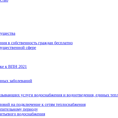
ество
мущества
ения в собственность граждан бесплатно
мущественной сфере
вке к ВПН 2021
нных заболеваний
азывающих услуги водоснабжения и водоотведения, единых те
ловий на подключение к сетям теплоснабжения
опительному периоду
итьевого водоснабжения