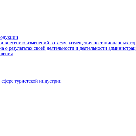
родукции
ли внесению изменений в схему размещения нестационарных то
а о результатах своей деятельности и деятельности администр
вления
в сфере туристской индустрии