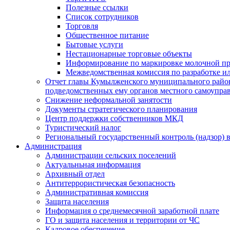
Полезные ссылки
Список сотрудников
Торговля
Общественное питание
Бытовые услуги
Нестационарные торговые объекты
Информирование по маркировке молочной п
Межведомственная комиссия по разработке и
Отчет главы Кумылженского муниципального район
подведомственных ему органов местного самоупра
Снижение неформальной занятости
Документы стратегического планирования
Центр поддержки собственников МКД
Туристический налог
Региональный государственный контроль (надзор) 
Администрация
Администрации сельских поселений
Актуальньная информация
Архивный отдел
Антитеррористическая безопасность
Административная комиссия
Защита населения
Информация о среднемесячной заработной плате
ГО и защита населения и территории от ЧС
Кадровое обеспечение