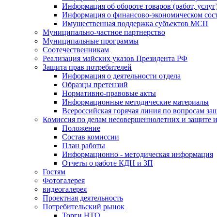
Информация об обороте товаров (работ, услу
Информация о финансово-экономическом сост
Имущественная поддержка субъектов МСП
Муниципально-частное партнерство
Муниципальные программы
Соотечественникам
Реализация майских указов Президента РФ
Защита прав потребителей
Информация о деятельности отдела
Образцы претензий
Нормативно-правовые акты
Информационные методические материалы
Всероссийская горячая линия по вопросам за
Комиссия по делам несовершеннолетних и защите и
Положение
Состав комиссии
План работы
Информационно - методическая информация
Отчеты о работе КДН и ЗП
Гостям
Фотогалерея
видеогалерея
Проектная деятельность
Потребительский рынок
Торги НТО