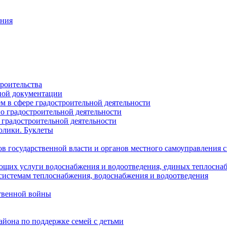
ания
роительства
ной документации
 в сфере градостроительной деятельности
о градостроительной деятельности
 градостроительной деятельности
олики. Буклеты
в государственной власти и органов местного самоуправления
ющих услуги водоснабжения и водоотведения, единых теплосн
истемам теплоснабжения, водоснабжения и водоотведения
твенной войны
йона по поддержке семей с детьми