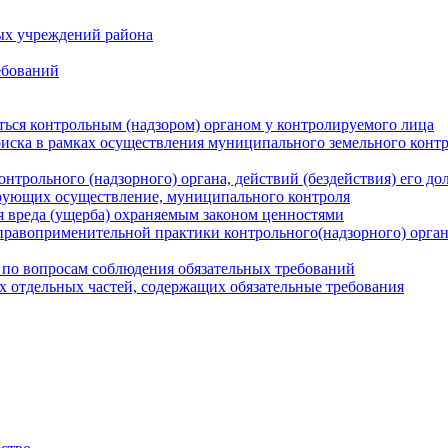
ых учреждений района
ебований
ться контрольным (надзором) органом у контролируемого лица
риска в рамках осуществления муниципального земельного конт
нтрольного (надзорного) органа, действий (бездействия) его д
рующих осуществление, муниципального контроля
 вреда (ущерба) охраняемым законом ценностями
правоприменительной практики контрольного(надзорного) орга
 по вопросам соблюдения обязательных требований
х отдельных частей, содержащих обязательные требования