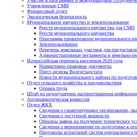
Участие в программах и международное сотруднич
Учрежденные СМИ
Финансовый отдел
Экологическая безопасность
Муниципальное имущество и землепользование
Реестр муниципального имущества для СМП
Реестр муниципального имущества
Программа приватизации муниципального и
Землепользование
Перечень земельных участков для предоставл
Административные регламенты в земельно-и
Всероссийская перепись населения 2020 года
Нормативно-правовые документы
Пресс-релизы Волгоградстата
Новости муниципального района по подгото
Отдел сельского хозяйства и продовольствия
Охрана труда
Штаб по недопущению распространения инфекцио
Антинаркотическая комиссия
Отдел ЖКХ
Сведения о гарантирующих организациях, ок
Сведения о доступной мощности
Образцы заявок на получение технических ус
Сведения о мероприятиях по подготовке к от
Протоколы испытаний систем центрального п