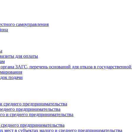
естного самоуправления
йона
ты
визиты для оплаты
там
 органа ЗАГС, перечень оснований для отказа в государственной
рмирования
ядок подачи
и среднего предпринимательства
реднего предпринимательства
о и среднего предпринимательства
 среднего предпринимательства
 мест в субъектах малого и среднего предпринимательства