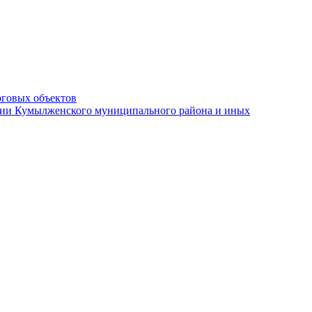
рговых объектов
ации Кумылженского муниципального района и иных