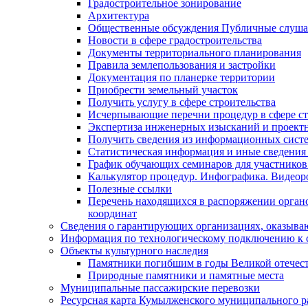
Градостроительное зонирование
Архитектура
Общественные обсуждения Публичные слуш
Новости в сфере градостроительства
Документы территориального планирования
Правила землепользования и застройки
Документация по планерке территории
Приобрести земельный участок
Получить услугу в сфере строительства
Исчерпывающие перечни процедур в сфере ст
Экспертиза инженерных изысканий и проект
Получить сведения из информационных систем
Статистическая информация и иные сведения 
График обучающих семинаров для участников
Калькулятор процедур. Инфографика. Видеор
Полезные ссылки
Перечень находящихся в распоряжении органо
координат
Сведения о гарантирующих организациях, оказыва
Информация по технологическому подключению к с
Объекты культурного наследия
Памятники погибшим в годы Великой отечес
Природные памятники и памятные места
Муниципальные пассажирские перевозки
Ресурсная карта Кумылженского муниципального ра