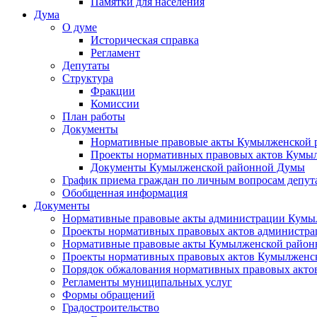
Памятки для населения
Дума
О думе
Историческая справка
Регламент
Депутаты
Структура
Фракции
Комиссии
План работы
Документы
Нормативные правовые акты Кумылженской
Проекты нормативных правовых актов Кумы
Документы Кумылженской районной Думы
График приема граждан по личным вопросам депут
Обобщенная информация
Документы
Нормативные правовые акты администрации Кумы
Проекты нормативных правовых актов администра
Нормативные правовые акты Кумылженской райо
Проекты нормативных правовых актов Кумылженс
Порядок обжалования нормативных правовых акто
Регламенты муниципальных услуг
Формы обращений
Градостроительство