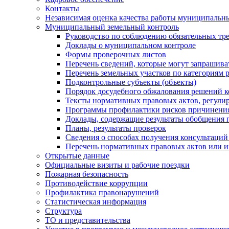
Контакты
Независимая оценка качества работы муниципальн
Муниципальный земельный контроль
Руководство по соблюдению обязательных тр
Доклады о муниципальном контроле
Формы проверочных листов
Перечень сведений, которые могут запрашива
Перечень земельных участков по категориям 
Подконтрольные субъекты (объекты)
Порядок досудебного обжалования решений ко
Тексты нормативных правовых актов, регули
Программы профилактики рисков причинения
Доклады, содержащие результаты обобщения 
Планы, результаты проверок
Сведения о способах получения консультаций
Перечень нормативных правовых актов или и
Открытые данные
Официальные визиты и рабочие поездки
Пожарная безопасность
Противодействие коррупции
Профилактика правонарушений
Статистическая информация
Структура
ТО и представительства