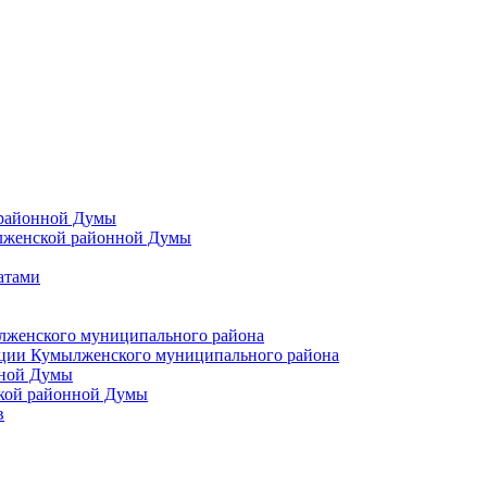
 районной Думы
лженской районной Думы
атами
лженского муниципального района
ции Кумылженского муниципального района
нной Думы
кой районной Думы
в