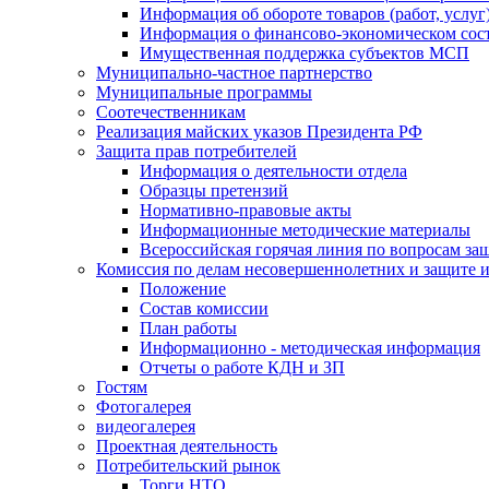
Информация об обороте товаров (работ, услу
Информация о финансово-экономическом сост
Имущественная поддержка субъектов МСП
Муниципально-частное партнерство
Муниципальные программы
Соотечественникам
Реализация майских указов Президента РФ
Защита прав потребителей
Информация о деятельности отдела
Образцы претензий
Нормативно-правовые акты
Информационные методические материалы
Всероссийская горячая линия по вопросам за
Комиссия по делам несовершеннолетних и защите и
Положение
Состав комиссии
План работы
Информационно - методическая информация
Отчеты о работе КДН и ЗП
Гостям
Фотогалерея
видеогалерея
Проектная деятельность
Потребительский рынок
Торги НТО