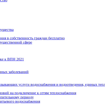
ество
мущества
ения в собственность граждан бесплатно
мущественной сфере
вке к ВПН 2021
нных заболеваний
азывающих услуги водоснабжения и водоотведения, единых те
ловий на подключение к сетям теплоснабжения
опительному периоду
итьевого водоснабжения