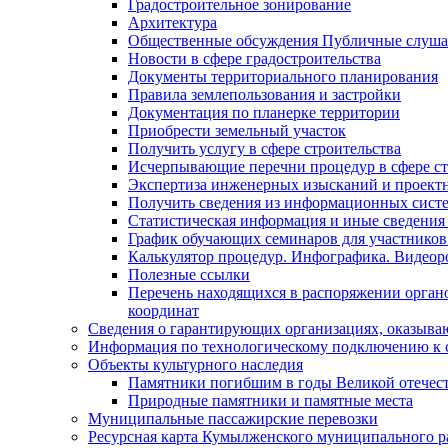
Градостроительное зонирование
Архитектура
Общественные обсуждения Публичные слуш
Новости в сфере градостроительства
Документы территориального планирования
Правила землепользования и застройки
Документация по планерке территории
Приобрести земельный участок
Получить услугу в сфере строительства
Исчерпывающие перечни процедур в сфере ст
Экспертиза инженерных изысканий и проект
Получить сведения из информационных систем
Статистическая информация и иные сведения 
График обучающих семинаров для участников
Калькулятор процедур. Инфографика. Видеор
Полезные ссылки
Перечень находящихся в распоряжении органо
координат
Сведения о гарантирующих организациях, оказыва
Информация по технологическому подключению к с
Объекты культурного наследия
Памятники погибшим в годы Великой отечес
Природные памятники и памятные места
Муниципальные пассажирские перевозки
Ресурсная карта Кумылженского муниципального ра