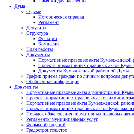
Памятки для населения
Дума
О думе
Историческая справка
Регламент
Депутаты
Структура
Фракции
Комиссии
План работы
Документы
Нормативные правовые акты Кумылженской
Проекты нормативных правовых актов Кумы
Документы Кумылженской районной Думы
График приема граждан по личным вопросам депут
Обобщенная информация
Документы
Нормативные правовые акты администрации Кумы
Проекты нормативных правовых актов администра
Нормативные правовые акты Кумылженской райо
Проекты нормативных правовых актов Кумылженс
Порядок обжалования нормативных правовых акто
Регламенты муниципальных услуг
Формы обращений
Градостроительство