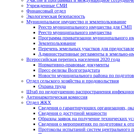
Участие в программах и международное сотруднич
Учрежденные СМИ
Финансовый отдел
Экологическая безопасность
Муниципальное имущество и землепользование
Реестр муниципального имущества для СМП
Реестр муниципального имущества
Программа приватизации муниципального и
Землепользование
Перечень земельных участков для предоставл
Административные регламенты в земельно-и
Всероссийская перепись населения 2020 года
Нормативно-правовые документы
Пресс-релизы Волгоградстата
Новости муниципального района по подгото
Отдел сельского хозяйства и продовольствия
Охрана труда
Штаб по недопущению распространения инфекцио
Антинаркотическая комиссия
Отдел ЖКХ
Сведения о гарантирующих организациях, ок
Сведения о доступной мощности
Образцы заявок на получение технических ус
Сведения о мероприятиях по подготовке к от
Протоколы испытаний систем центрального п