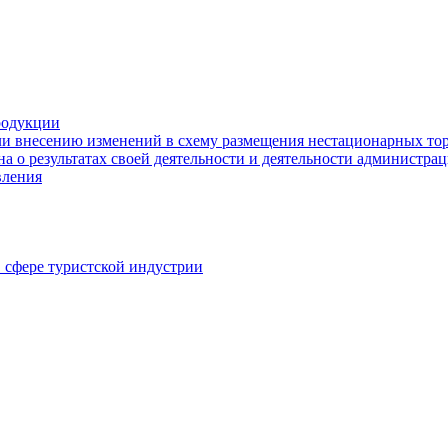
родукции
ли внесению изменений в схему размещения нестационарных то
а о результатах своей деятельности и деятельности администр
вления
в сфере туристской индустрии