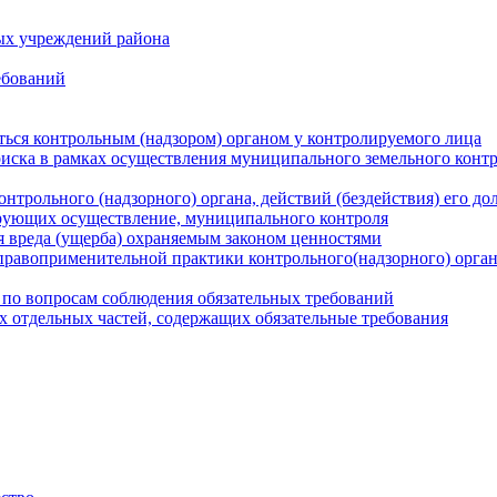
ых учреждений района
ебований
ться контрольным (надзором) органом у контролируемого лица
риска в рамках осуществления муниципального земельного конт
нтрольного (надзорного) органа, действий (бездействия) его д
рующих осуществление, муниципального контроля
 вреда (ущерба) охраняемым законом ценностями
правоприменительной практики контрольного(надзорного) орга
 по вопросам соблюдения обязательных требований
х отдельных частей, содержащих обязательные требования