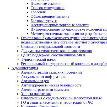
Полезные ссылки
Список сотрудников
Торговля
Общественное питание
Бытовые услуги
Нестационарные торговые объекты
Информирование по маркировке молочной п
Межведомственная комиссия по разработке и
Отчет главы Кумылженского муниципального район
подведомственных ему органов местного самоупра
Снижение неформальной занятости
Документы стратегического планирования
Центр поддержки собственников МКД
Туристический налог
Региональный государственный контроль (надзор) 
Администрация
Администрации сельских поселений
Актуальньная информация
Архивный отдел
Антитеррористическая безопасность
Административная комиссия
Защита населения
Информация о среднемесячной заработной плате
ГО и защита населения и территории от ЧС
Кадровое обеспечение