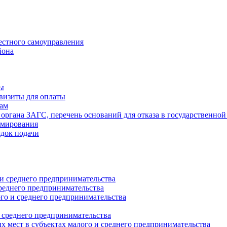
естного самоуправления
йона
ты
визиты для оплаты
там
 органа ЗАГС, перечень оснований для отказа в государственной
рмирования
ядок подачи
и среднего предпринимательства
реднего предпринимательства
о и среднего предпринимательства
 среднего предпринимательства
 мест в субъектах малого и среднего предпринимательства