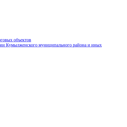
рговых объектов
ации Кумылженского муниципального района и иных