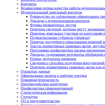
Контакты
Независимая оценка качества работы муниципальн
Муниципальный земельный контроль
Руководство по соблюдению обязательных тр
Доклады о муниципальном контроле
Формы проверочных листов
Перечень сведений, которые могут запрашива
Перечень земельных участков по категориям 
Подконтрольные субъекты (объекты)
Порядок досудебного обжалования решений ко
Тексты нормативных правовых актов, регули
Программы профилактики рисков причинения
Доклады, содержащие результаты обобщения 
Планы, результаты проверок
Сведения о способах получения консультаций
Перечень нормативных правовых актов или и
Открытые данные
Официальные визиты и рабочие поездки
Пожарная безопасность
Противодействие коррупции
Профилактика правонарушений
Статистическая информация
Структура
ТО и представительства