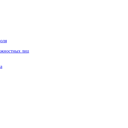
роля
олжностных лиц
на