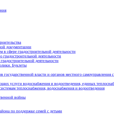
ания
роительства
ной документации
 в сфере градостроительной деятельности
о градостроительной деятельности
 градостроительной деятельности
олики. Буклеты
в государственной власти и органов местного самоуправления
ющих услуги водоснабжения и водоотведения, единых теплосн
истемам теплоснабжения, водоснабжения и водоотведения
твенной войны
йона по поддержке семей с детьми