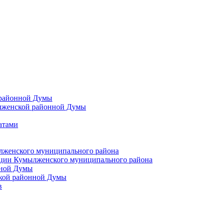
 районной Думы
лженской районной Думы
атами
лженского муниципального района
ции Кумылженского муниципального района
нной Думы
кой районной Думы
в