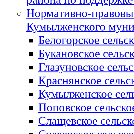
Нормативно-правовые
Кумылженского муни
Белогорское сельс
Букановское сельс
Глазуновское сель
Краснянское сельс
Кумылженское сель
Поповское сельско
Слащевское сельск