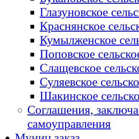
Глазуновское сель
Краснянское сельс
Кумылженское сель
Поповское сельско
Слащевское сельск
Суляевское сельск
Шакинское сельско
Соглашения, заключ
самоуправления
Муниц заказ