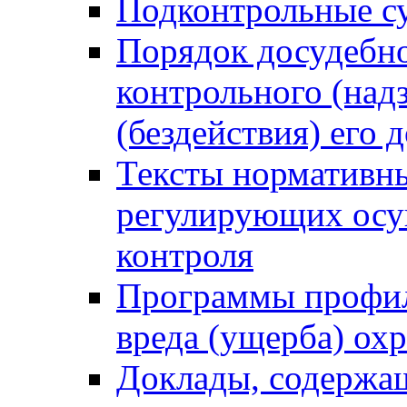
Подконтрольные су
Порядок досудебн
контрольного (надз
(бездействия) его
Тексты нормативны
регулирующих осу
контроля
Программы профил
вреда (ущерба) ох
Доклады, содержа