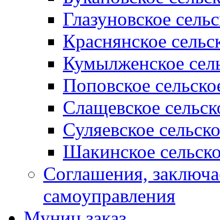
Глазуновское сель
Краснянское сельс
Кумылженское сель
Поповское сельско
Слащевское сельск
Суляевское сельск
Шакинское сельско
Соглашения, заключ
самоуправления
Муниц заказ