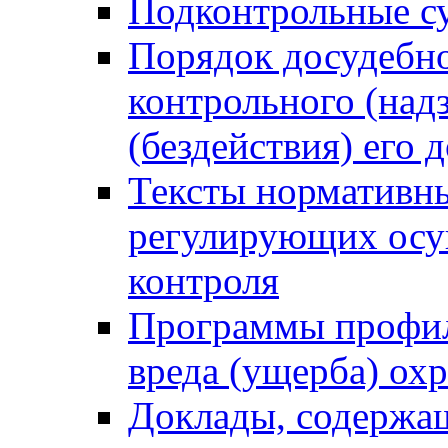
Подконтрольные су
Порядок досудебн
контрольного (надз
(бездействия) его
Тексты нормативны
регулирующих осу
контроля
Программы профил
вреда (ущерба) ох
Доклады, содержа