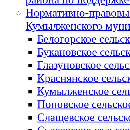
Нормативно-правовые
Кумылженского муни
Белогорское сельс
Букановское сельс
Глазуновское сель
Краснянское сельс
Кумылженское сель
Поповское сельско
Слащевское сельск