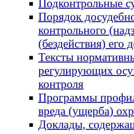
Подконтрольные су
Порядок досудебн
контрольного (надз
(бездействия) его
Тексты нормативны
регулирующих осу
контроля
Программы профил
вреда (ущерба) ох
Доклады, содержа