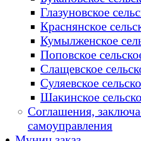
Глазуновское сель
Краснянское сельс
Кумылженское сель
Поповское сельско
Слащевское сельск
Суляевское сельск
Шакинское сельско
Соглашения, заключ
самоуправления
Муниц заказ