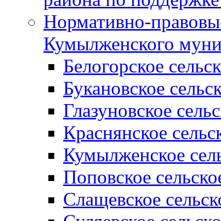
Нормативно-правовые
Кумылженского муни
Белогорское сельс
Букановское сельс
Глазуновское сель
Краснянское сельс
Кумылженское сель
Поповское сельско
Слащевское сельск